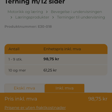
Terning m/12 sider
Motorikk og læring
Bevegelse i undervisningen
Læringsprodukter
Terninger til undervisning
Produktnummer:
E30-018
Antall
Enhetspris inkl. mva
98,75 kr
1 - 9 stk.
61,25 kr
10 og mer
Ekskl. mva
Inkl. mva
Pris inkl. mva
98,75 kr
Prisene er uten fraktkostnader