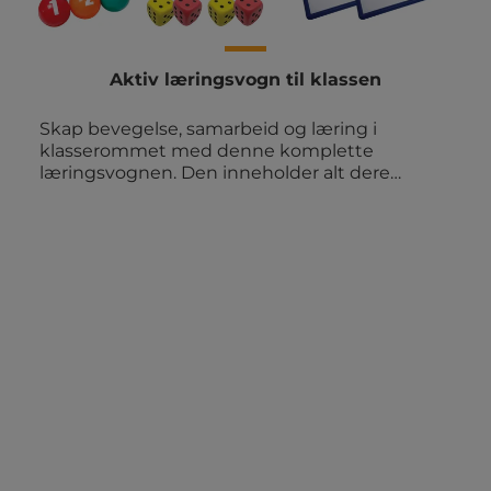
Aktiv læringsvogn til klassen
Skap bevegelse, samarbeid og læring i
klasserommet med denne komplette
læringsvognen. Den inneholder alt dere
trenger til aktive læringsaktiviteter i
hverdagen. Klar til å trilles frem når
undervisningen skal få energi og variasjon.
Innhold: 1 stk. oppbevaringsvogn med 12
kasser 6 stk. skumballer med nummer 1 til 6 6
stk. sprettballer 6 stk. 12-sidede
alfabetterninger 12 stk. tennisballer med
mønster 15 stk. erteposer 1 sett blikkboks-kast
med tall 4 stk. raflebeger med terninger 3 stk.
Legg på strek frisbeer 6 stk. baller med
nummer 8 stk. skumterninger 2 stk.
whiteboard med penn 29 stk.
markeringsbrikker med alfabetet