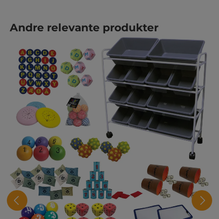
Hopp over produktgalleri
Andre relevante produkter