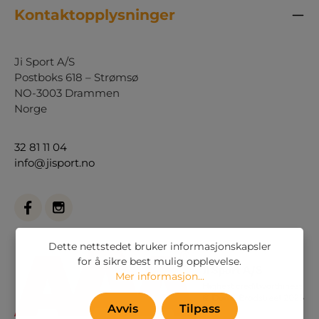
Kontaktopplysninger
Ji Sport A/S
Postboks 618 – Strømsø
NO-3003 Drammen
Norge
32 81 11 04
info@jisport.no
Dette nettstedet bruker informasjonskapsler
for å sikre best mulig opplevelse.
Mer informasjon...
Avvis
Tilpass