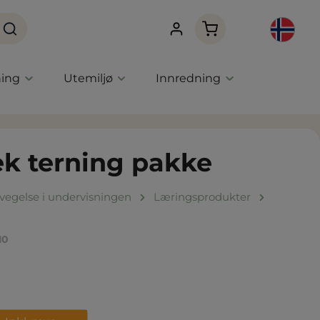
Handlekurven innehol
ning
Utemiljø
Innredning
ek terning pakke
vegelse i undervisningen
Læringsprodukter
10