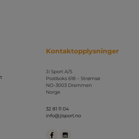
Kontaktopplysninger
Ji Sport A/S
t
Postboks 618 – Strømsø
NO-3003 Drammen
Norge
32 81 11 04
info@jisport.no