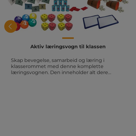
Aktiv læringsvogn til klassen
Skap bevegelse, samarbeid og læring i
klasserommet med denne komplette
læringsvognen. Den inneholder alt dere
trenger til aktive læringsaktiviteter i
hverdagen. Klar til å trilles frem når
undervisningen skal få energi og variasjon.
Innhold: 1 stk. oppbevaringsvogn med 12
kasser 6 stk. skumballer med nummer 1 til 6 6
stk. sprettballer 6 stk. 12-sidede
alfabetterninger 12 stk. tennisballer med
mønster 15 stk. erteposer 1 sett blikkboks-kast
med tall 4 stk. raflebeger med terninger 3 stk.
Legg på strek frisbeer 6 stk. baller med