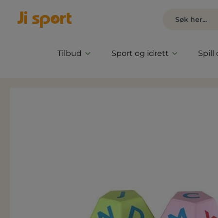
Tilbud
Sport og idrett
Spill
Hopp over bildegalleri