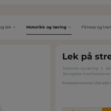
 og lek
Motorikk og læring
Fitness og tre
Lek på str
Motorikk og læring
Be
Bevegelse med bokstaver
Produktnummer:
E15-460-