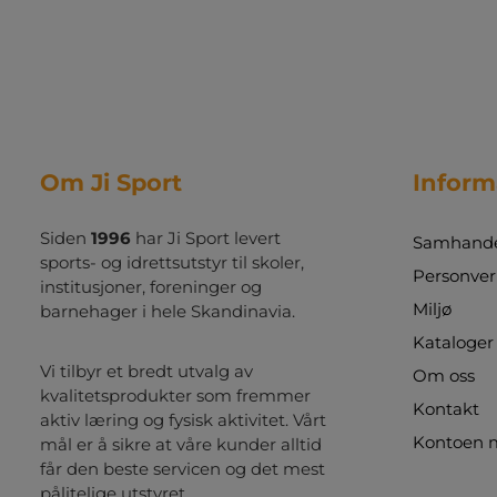
nummer 8 stk. skumterninger 2 stk.
whiteboard med penn 29 stk.
markeringsbrikker med alfabetet
Om Ji Sport
Inform
Siden
1996
har Ji Sport levert
Samhandel
sports- og idrettsutstyr til skoler,
Personver
institusjoner, foreninger og
Miljø
barnehager i hele Skandinavia.
Kataloger
Vi tilbyr et bredt utvalg av
Om oss
kvalitetsprodukter som fremmer
Kontakt
aktiv læring og fysisk aktivitet. Vårt
Kontoen 
mål er å sikre at våre kunder alltid
får den beste servicen og det mest
pålitelige utstyret.