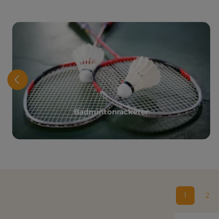
Badmintonracketer
1
2
Side
Sid