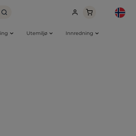
Handlekurven innehol
ning
Utemiljø
Innredning