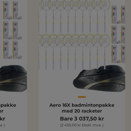
npakke
Aero 16X badmintonpakke
er
med 20 racketer
kr
Bare 3 037,50 kr
. )
(2 430,00 kr Ekskl. mva. )