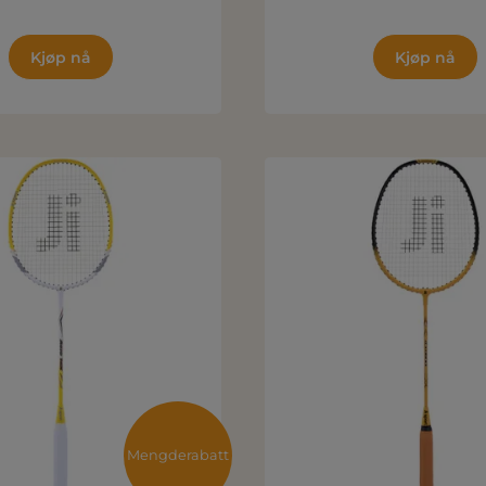
Kjøp nå
Kjøp nå
Mengderabatt