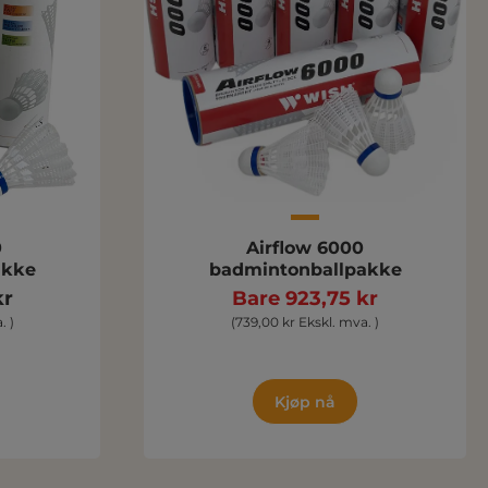
0
Airflow 6000
akke
badmintonballpakke
kr
Bare 923,75 kr
. )
(739,00 kr Ekskl. mva. )
Kjøp nå