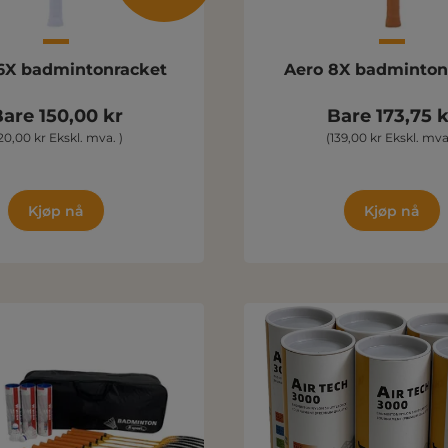
16X badmintonracket
Aero 8X badmin
are 150,00 kr
Bare 173,75 k
120,00 kr Ekskl. mva. )
(139,00 kr Ekskl. mva.
Kjøp nå
Kjøp nå