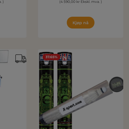
. )
(4 590,00 kr Ekskl. mva. )
Kjøp nå
37.65%