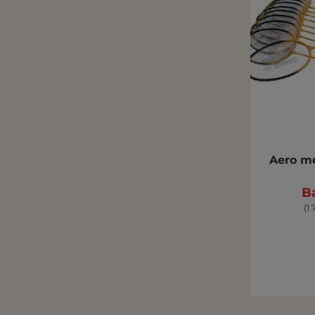
Aero m
Ba
(1