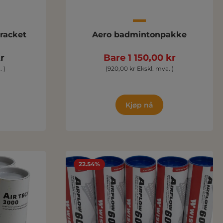
tonracket
Aero badmintonpakke
r
Bare 1 150,00 kr
 )
(920,00 kr Ekskl. mva. )
Kjøp nå
22.54%