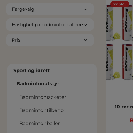
22.54%
Fargevalg
Hastighet på badmintonballene
Pris
Sport og idrett
Badmintonutstyr
Badmintonracketer
10 rør
Badmintontilbehør
B
Badmintonballer
(7