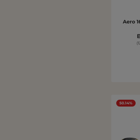
Aero 
B
(
50.14%