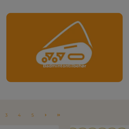
Badmintontilbehør
3
4
5
e
Side
Side
Side