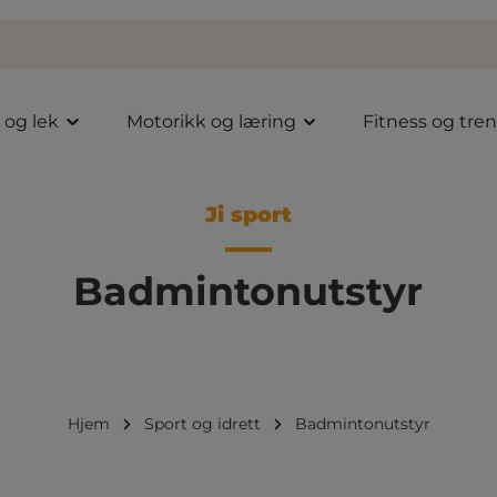
l og lek
Motorikk og læring
Fitness og tre
Ji sport
Badmintonutstyr
Hjem
Sport og idrett
Badmintonutstyr