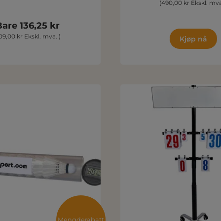
(490,00 kr Ekskl. mva
Bare 136,25 kr
109,00 kr Ekskl. mva. )
Kjøp nå
Mengderabatt