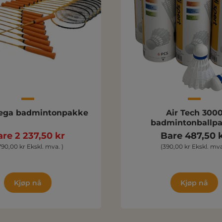
ega badmintonpakke
Air Tech 300
badmintonballp
re 2 237,50 kr
Bare 487,50 
 790,00 kr Ekskl. mva. )
(390,00 kr Ekskl. mva
Kjøp nå
Kjøp nå