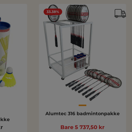
33.38%
Alumtec 316 badmintonpakke
akke
kr
Bare 5 737,50 kr