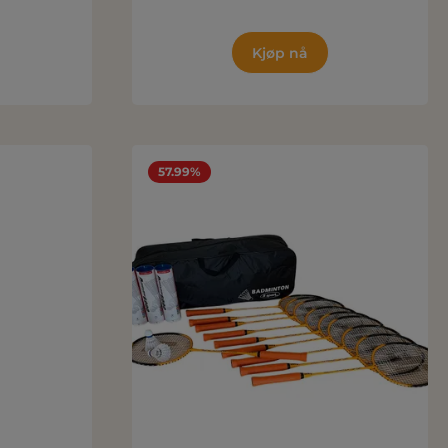
Kjøp nå
57.99%