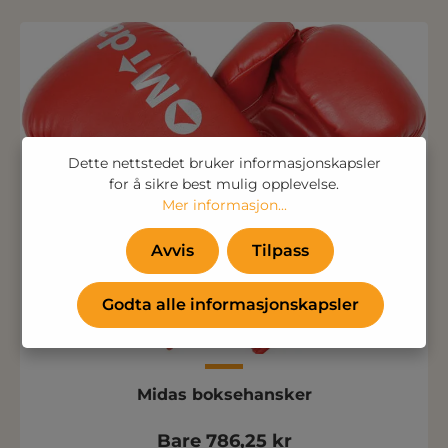
Dette nettstedet bruker informasjonskapsler
for å sikre best mulig opplevelse.
Mer informasjon...
Avvis
Tilpass
Godta alle informasjonskapsler
Midas boksehansker
Bare 786,25 kr