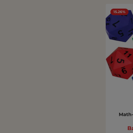
15.26%
Math-
Ba