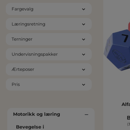
Fargevalg
Læringsretning
Terninger
Undervisningspakker
Ærteposer
Pris
Alf
Motorikk og læring
B
(
Bevegelse i