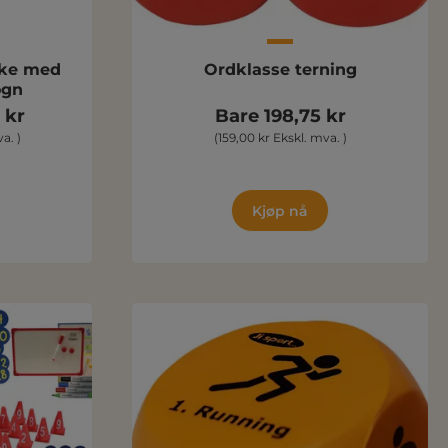
kke med
Ordklasse terning
ogn
 kr
Bare 198,75 kr
a. )
(159,00 kr Ekskl. mva. )
Kjøp nå