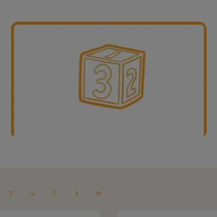
Bevegelse med tall
3
4
5
e
Side
Side
Side