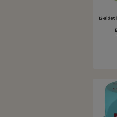
12-sidet
B
(