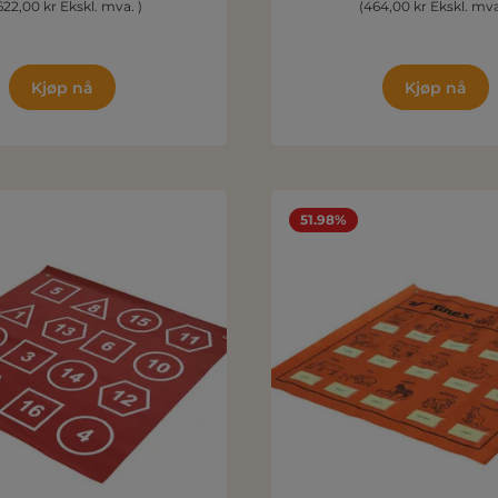
 622,00 kr Ekskl. mva. )
(464,00 kr Ekskl. mva
Kjøp nå
Kjøp nå
51.98%