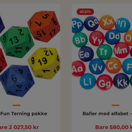
47.21%
Fun Terning pakke
Baller med alfabet 
re 2 027,50 kr
Bare 580,00 