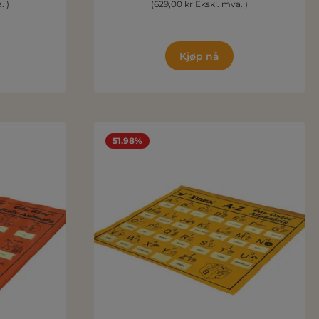
. )
(629,00 kr Ekskl. mva. )
Kjøp nå
51.98%