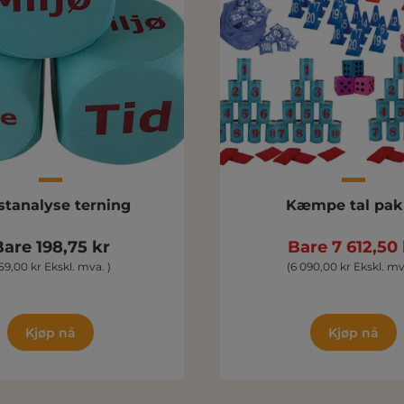
stanalyse terning
Kæmpe tal pak
are 198,75 kr
Bare 7 612,50 
159,00 kr Ekskl. mva. )
(6 090,00 kr Ekskl. mv
Kjøp nå
Kjøp nå