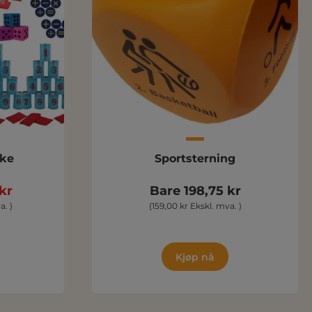
ke
Sportsterning
kr
Bare 198,75 kr
a. )
(159,00 kr Ekskl. mva. )
Kjøp nå