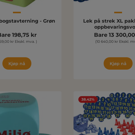
 bogstavterning - Grøn
Lek på strek XL pa
oppbevaringsv
are 198,75 kr
Bare 13 300,00
159,00 kr Ekskl. mva. )
(10 640,00 kr Ekskl. mv
Kjøp nå
Kjøp nå
38.42%