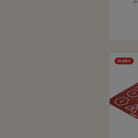
(1
51.98%