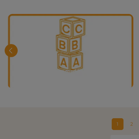
Bevegelse med bokstaver
1
2
Side
Sid