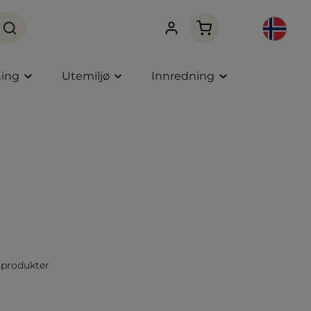
Handlekurven innehol
ning
Utemiljø
Innredning
produkter