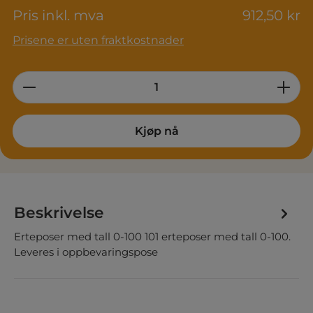
Pris inkl. mva
912,50 kr
Prisene er uten fraktkostnader
Product Quantity: Enter the desired am
Kjøp nå
Beskrivelse
Erteposer med tall 0-100 101 erteposer med tall 0-100.
Leveres i oppbevaringspose