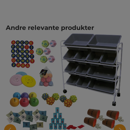
Hopp over produktgalleri
Andre relevante produkter