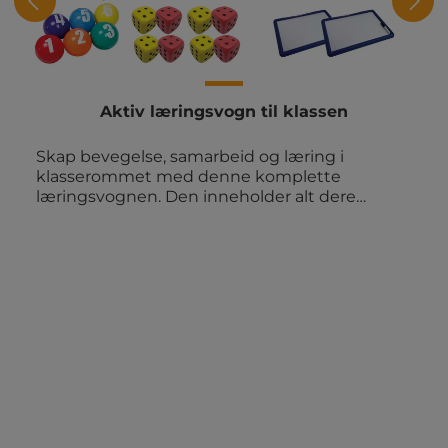
Aktiv læringsvogn til klassen
Skap bevegelse, samarbeid og læring i
klasserommet med denne komplette
læringsvognen. Den inneholder alt dere
trenger til aktive læringsaktiviteter i
hverdagen. Klar til å trilles frem når
undervisningen skal få energi og variasjon.
Innhold: 1 stk. oppbevaringsvogn med 12
kasser 6 stk. skumballer med nummer 1 til 6 6
stk. sprettballer 6 stk. 12-sidede
alfabetterninger 12 stk. tennisballer med
mønster 15 stk. erteposer 1 sett blikkboks-kast
med tall 4 stk. raflebeger med terninger 3 stk.
Legg på strek frisbeer 6 stk. baller med
nummer 8 stk. skumterninger 2 stk.
whiteboard med penn 29 stk.