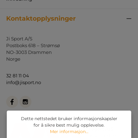
Kontaktopplysninger
Ji Sport A/S
Postboks 618 – Strømsø
NO-3003 Drammen
Norge
32 81 11 04
info@jisport.no
Dette nettstedet bruker informasjonskapsler
for å sikre best mulig opplevelse.
Mer informasjon...