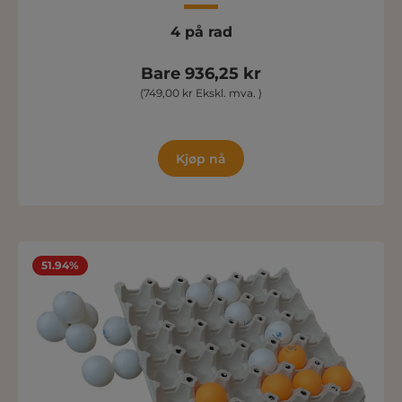
4 på rad
Bare 936,25 kr
(749,00 kr Ekskl. mva. )
Kjøp nå
51.94%