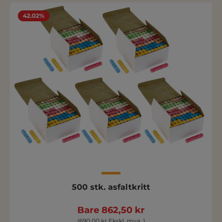
42.02%
500 stk. asfaltkritt
Bare 862,50 kr
(690,00 kr Ekskl. mva. )