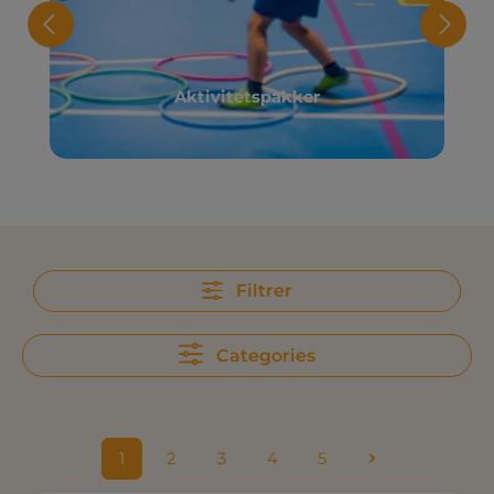
Aktivitetspakker
Filtrer
Categories
1
2
3
4
5
Side
Side
Side
Side
Side