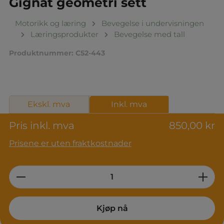
Gignat geometri sett
Motorikk og læring
Bevegelse i undervisningen
Læringsprodukter
Bevegelse med tall
Produktnummer:
C52-443
Ekskl. mva
Inkl. mva
Pris inkl. mva
850,00 kr
Prisene er uten fraktkostnader
Product Quantity: Enter the desired am
Kjøp nå