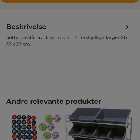
Beskrivelse
Settet består av 16 symboler i 4 forskjellige farger Str.
33 x 33 cm.
Hopp over produktgalleri
Andre relevante produkter