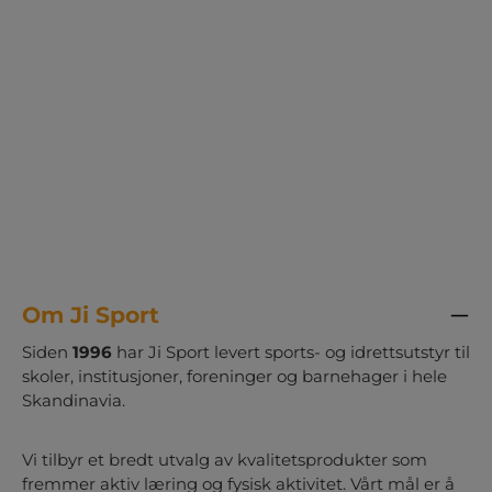
hverdagen. Klar til å trilles frem når
undervisningen skal få energi og variasjon.
Innhold: 1 stk. oppbevaringsvogn med 12
kasser 6 stk. skumballer med nummer 1 til 6 6
stk. sprettballer 6 stk. 12-sidede
alfabetterninger 12 stk. tennisballer med
mønster 15 stk. erteposer 1 sett blikkboks-kast
med tall 4 stk. raflebeger med terninger 3 stk.
Legg på strek frisbeer 6 stk. baller med
nummer 8 stk. skumterninger 2 stk.
whiteboard med penn 29 stk.
markeringsbrikker med alfabetet
Om Ji Sport
Siden
1996
har Ji Sport levert sports- og idrettsutstyr til
skoler, institusjoner, foreninger og barnehager i hele
Skandinavia.
Vi tilbyr et bredt utvalg av kvalitetsprodukter som
fremmer aktiv læring og fysisk aktivitet. Vårt mål er å