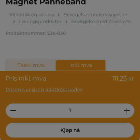
Magnet Pannebånd
Motorikk og læring
Bevegelse i undervisningen
Læringsprodukter
Bevegelse med bokstaver
Produktnummer:
E30-030
Ekskl. mva
Inkl. mva
Pris inkl. mva
111,25 kr
Prisene er uten fraktkostnader
Product Quantity: Enter the desired am
Kjøp nå