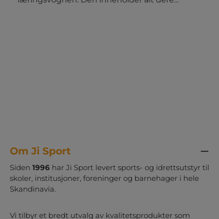
trenger til aktive læringsaktiviteter i
hverdagen. Klar til å trilles frem når
undervisningen skal få energi og variasjon.
Innhold: 1 stk. oppbevaringsvogn med 12
kasser 6 stk. skumballer med nummer 1 til 6 6
stk. sprettballer 6 stk. 12-sidede
alfabetterninger 12 stk. tennisballer med
mønster 15 stk. erteposer 1 sett blikkboks-kast
med tall 4 stk. raflebeger med terninger 3 stk.
Legg på strek frisbeer 6 stk. baller med
nummer 8 stk. skumterninger 2 stk.
whiteboard med penn 29 stk.
markeringsbrikker med alfabetet
Om Ji Sport
Siden
1996
har Ji Sport levert sports- og idrettsutstyr til
skoler, institusjoner, foreninger og barnehager i hele
Skandinavia.
Vi tilbyr et bredt utvalg av kvalitetsprodukter som