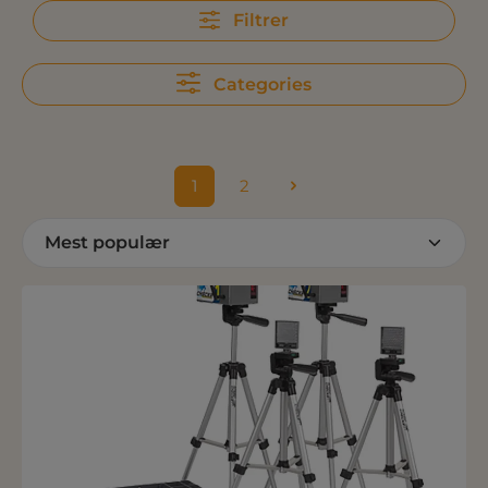
Filtrer
Categories
1
2
Side
Side