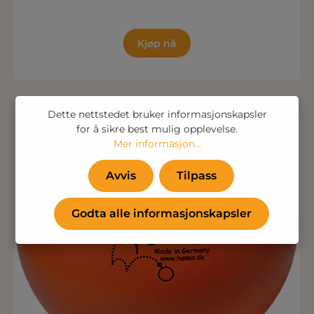
Kjøp nå
Dette nettstedet bruker informasjonskapsler
42.09%
for å sikre best mulig opplevelse.
Mer informasjon...
Avvis
Tilpass
Godta alle informasjonskapsler