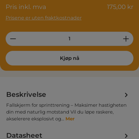
Pris inkl. mva
175,00 kr
Prisene er uten fraktkostnader
Product Quantity: Enter the desired am
Kjøp nå
Beskrivelse
Fallskjerm for sprinttrening – Maksimer hastigheten
din med naturlig motstand Vil du løpe raskere,
akselerere eksplosivt og…
Mer
Datasheet