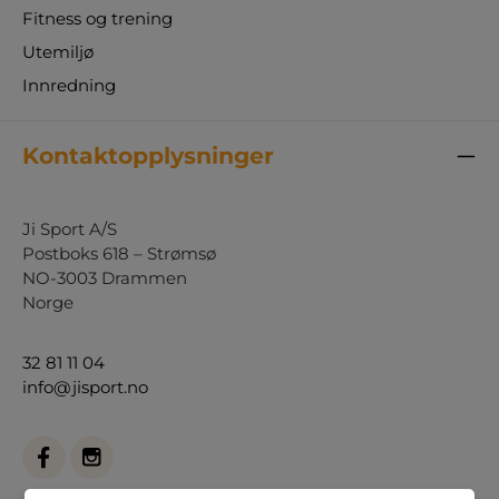
Fitness og trening
Utemiljø
Innredning
Kontaktopplysninger
Ji Sport A/S
Postboks 618 – Strømsø
NO-3003 Drammen
Norge
32 81 11 04
info@jisport.no