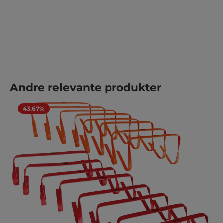
Hopp over produktgalleri
Andre relevante produkter
43.67%