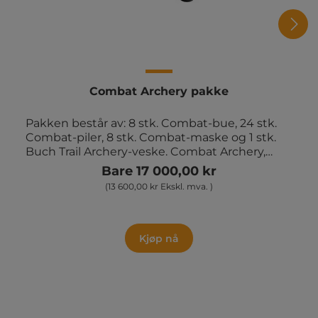
Combat Archery pakke
Pakken består av: 8 stk. Combat-bue, 24 stk.
Combat-piler, 8 stk. Combat-maske og 1 stk.
Buch Trail Archery-veske. Combat Archery,
også kjent som "Archery Tag", er en
Bare 17 000,00 kr
spennende og dynamisk sport som
(13 600,00 kr Ekskl. mva. )
kombinerer elementer fra bueskyting,
kanonball og paintball. I denne sporten bruker
deltakerne buer og piler med skumspisser for
å skyte mot hverandre i en organisert spillform.
Kjøp nå
Deltakerne bærer beskyttelsesutstyr for å
minimere risikoen for skader. Spillet kan spilles
på forskjellige måter, men det vanlige
formatet involverer to lag som forsøker å treffe
motstanderne med piler og "eliminere" dem