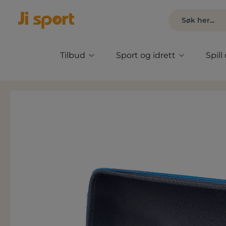
Tilbud
Sport og idrett
Spill
Hopp over bildegalleri