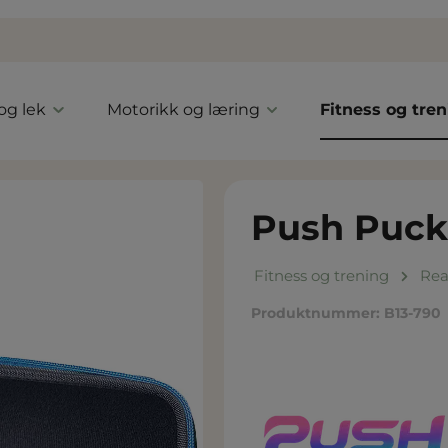
 og lek
Motorikk og læring
Fitness og tre
Push Puck
Fitness og trening
Rea
Produktnummer:
B13-790