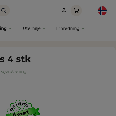
Handlekurven innehol
ning
Utemiljø
Innredning
s 4 stk
ksjonstrening