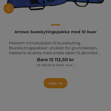
Arrows bueskytingspakke med 10 buer
Morsom introduksjon til bueskyting.
Bueskytingspakker utviklet for grunnskolen.
Pakkene leveres med enkle ideer til aktiviteter
og konkurranser som kan brukes i
Bare 13 112,50 kr
kroppsøving, på tvers av fag, i fritidsklubber
(10 490,00 kr Ekskl. mva. )
m.m. Leveres med armbeskyttere,
undervisningshefte og veske. Pakke med 10
buer, 30 piler med sugekopp og 5 blink med
føtter.
Kjøp nå