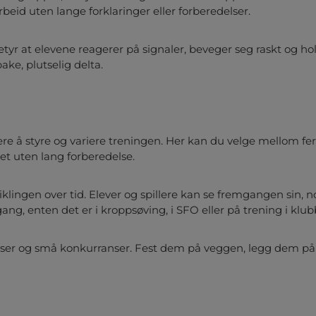
eid uten lange forklaringer eller forberedelser.
betyr at elevene reagerer på signaler, beveger seg raskt og ho
ake, plutselig delta.
ere å styre og variere treningen. Her kan du velge mellom f
itet uten lang forberedelse.
klingen over tid. Elever og spillere kan se fremgangen sin, no
ang, enten det er i kroppsøving, i SFO eller på trening i klub
lser og små konkurranser. Fest dem på veggen, legg dem på g