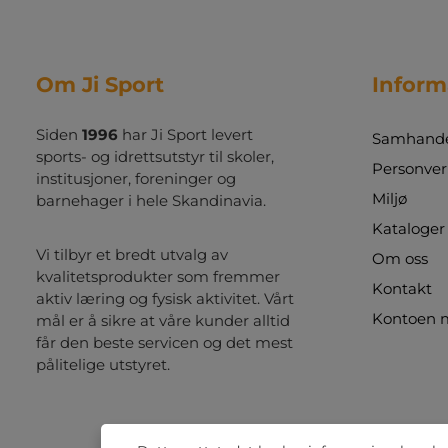
Om Ji Sport
Inform
Siden
1996
har Ji Sport levert
Samhandel
sports- og idrettsutstyr til skoler,
Personver
institusjoner, foreninger og
Miljø
barnehager i hele Skandinavia.
Kataloger
Vi tilbyr et bredt utvalg av
Om oss
kvalitetsprodukter som fremmer
Kontakt
aktiv læring og fysisk aktivitet. Vårt
Kontoen 
mål er å sikre at våre kunder alltid
får den beste servicen og det mest
pålitelige utstyret.