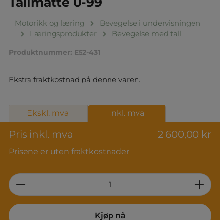
Tallmatte 0-99
Motorikk og læring
Bevegelse i undervisningen
Læringsprodukter
Bevegelse med tall
Produktnummer:
E52-431
Ekstra fraktkostnad på denne varen.
Ekskl. mva
Inkl. mva
Pris inkl. mva
2 600,00 kr
Prisene er uten fraktkostnader
Product Quantity: Enter the desired am
Kjøp nå