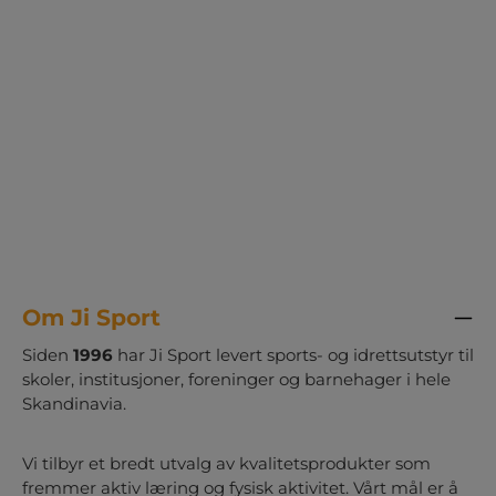
hverdagen. Klar til å trilles frem når
undervisningen skal få energi og variasjon.
Innhold: 1 stk. oppbevaringsvogn med 12
kasser 6 stk. skumballer med nummer 1 til 6 6
stk. sprettballer 6 stk. 12-sidede
alfabetterninger 12 stk. tennisballer med
mønster 15 stk. erteposer 1 sett blikkboks-kast
med tall 4 stk. raflebeger med terninger 3 stk.
Legg på strek frisbeer 6 stk. baller med
nummer 8 stk. skumterninger 2 stk.
whiteboard med penn 29 stk.
markeringsbrikker med alfabetet
Om Ji Sport
Siden
1996
har Ji Sport levert sports- og idrettsutstyr til
skoler, institusjoner, foreninger og barnehager i hele
Skandinavia.
Vi tilbyr et bredt utvalg av kvalitetsprodukter som
fremmer aktiv læring og fysisk aktivitet. Vårt mål er å