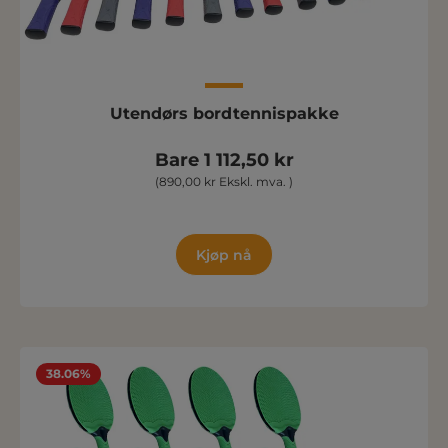
Utendørs bordtennispakke
Bare 1 112,50 kr
(890,00 kr Ekskl. mva. )
Kjøp nå
38.06%