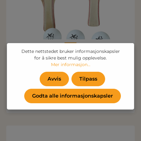
Dette nettstedet bruker informasjonskapsler
XQ Max Bordtennissett
for å sikre best mulig opplevelse.
Mer informasjon...
Bare 123,75 kr
(99,00 kr Ekskl. mva. )
Avvis
Tilpass
Godta alle informasjonskapsler
Kjøp nå