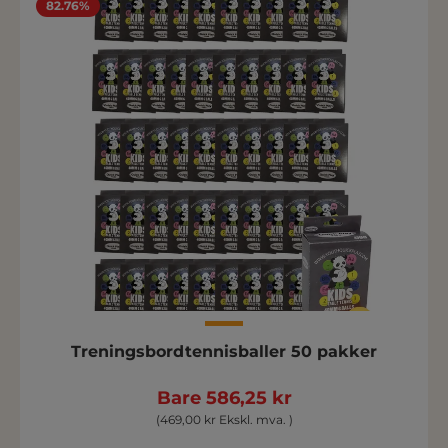
82.76%
Treningsbordtennisballer 50 pakker
Bare 586,25 kr
(469,00 kr Ekskl. mva. )