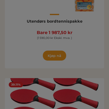
Utendørs bordtennispakke
Bare 1 987,50 kr
(1 590,00 kr Ekskl. mva. )
Kjøp nå
39.11%