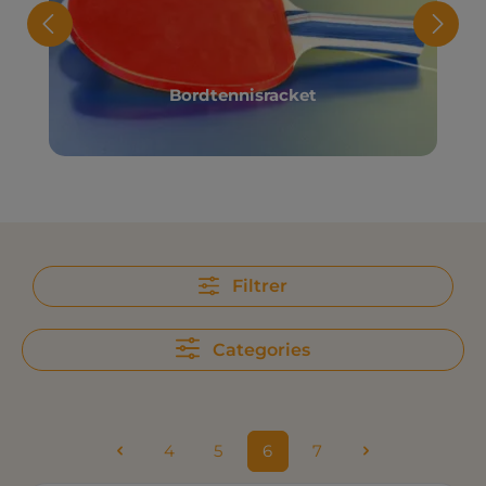
Bordtennisracket
Filtrer
Categories
4
5
6
7
Side
Side
Side
Side