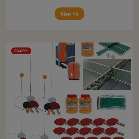
Kjøp nå
50.09%