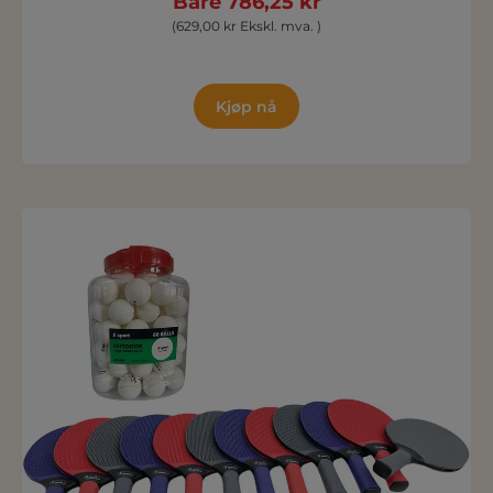
Bare 786,25 kr
(629,00 kr Ekskl. mva. )
Kjøp nå