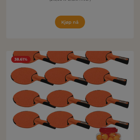
Kjøp nå
38.61%