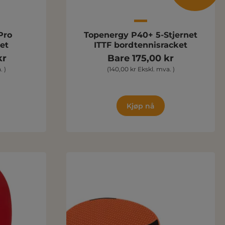
Pro
Topenergy P40+ 5-Stjernet
et
ITTF bordtennisracket
kr
Bare 175,00 kr
. )
(140,00 kr Ekskl. mva. )
Kjøp nå