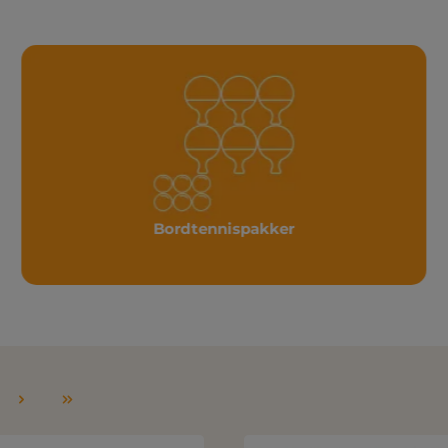
Bordtennispakker
e