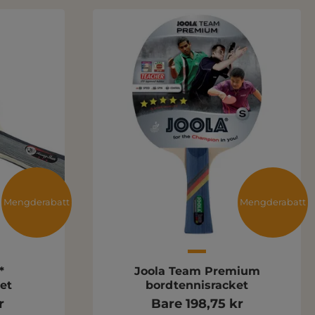
Mengderabatt
Mengderabatt
*
Joola Team Premium
et
bordtennisracket
r
Bare 198,75 kr