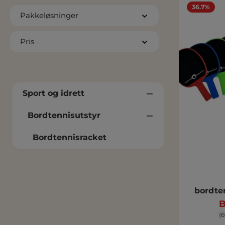
36.7%
Pakkeløsninger
Pris
Sport og idrett
Bordtennisutstyr
Bordtennisracket
bordte
B
(6