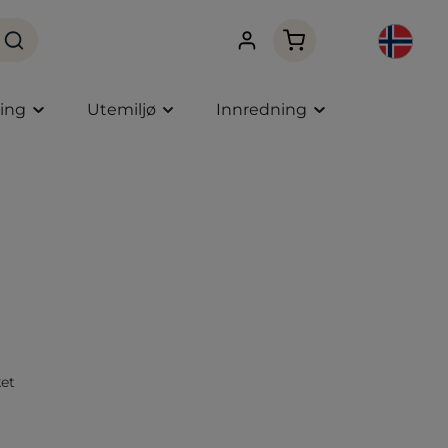
Handlekurven innehol
ning
Utemiljø
Innredning
et