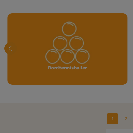
Bordtennisballer
1
2
Side
Sid