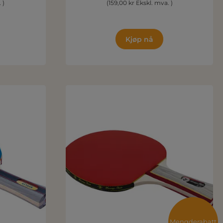
 )
(159,00 kr Ekskl. mva. )
Kjøp nå
Mengderabatt