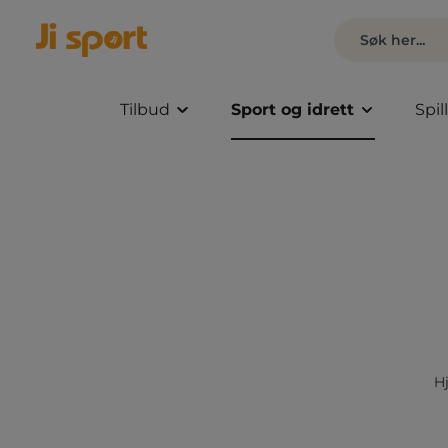
Tilbud
Sport og idrett
Spil
H