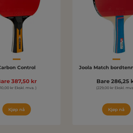
Carbon Control
Joola Match bordtenn
are 387,50 kr
Bare 286,25 
310,00 kr Ekskl. mva. )
(229,00 kr Ekskl. mva
Kjøp nå
Kjøp nå