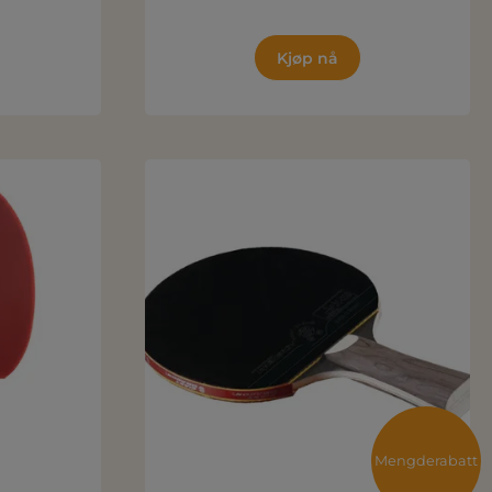
Kjøp nå
Mengderabatt