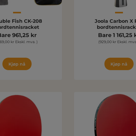
uble Fish CK-208
Joola Carbon X 
ordtennisracket
bordtennisrack
Bare 961,25 kr
Bare 1 161,25 
69,00 kr Ekskl. mva. )
(929,00 kr Ekskl. mva
Kjøp nå
Kjøp nå