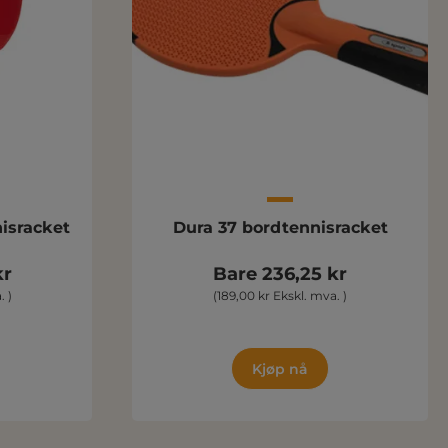
isracket
Dura 37 bordtennisracket
kr
Bare 236,25 kr
. )
(189,00 kr Ekskl. mva. )
Kjøp nå