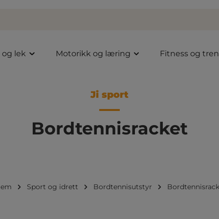
l og lek
Motorikk og læring
Fitness og tre
Ji sport
Bordtennisracket
jem
Sport og idrett
Bordtennisutstyr
Bordtennisrack