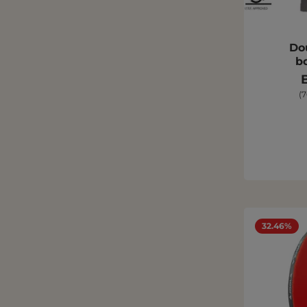
Do
b
(7
32.46%