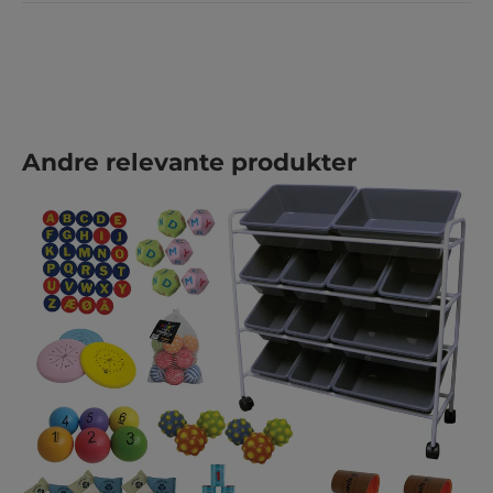
Hopp over produktgalleri
Andre relevante produkter