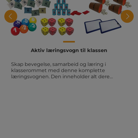
Aktiv læringsvogn til klassen
Skap bevegelse, samarbeid og læring i
klasserommet med denne komplette
læringsvognen. Den inneholder alt dere
trenger til aktive læringsaktiviteter i
hverdagen. Klar til å trilles frem når
undervisningen skal få energi og variasjon.
Innhold: 1 stk. oppbevaringsvogn med 12
kasser 6 stk. skumballer med nummer 1 til 6 6
stk. sprettballer 6 stk. 12-sidede
alfabetterninger 12 stk. tennisballer med
mønster 15 stk. erteposer 1 sett blikkboks-kast
med tall 4 stk. raflebeger med terninger 3 stk.