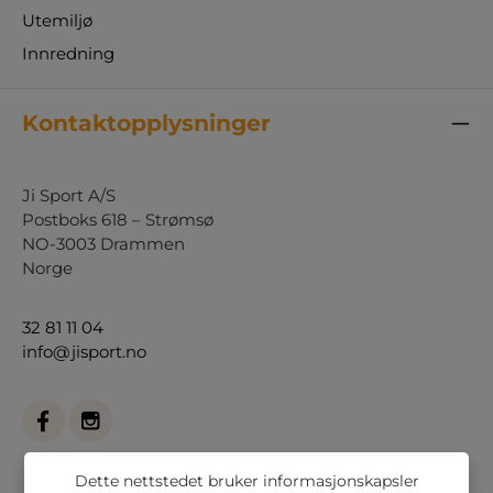
Utemiljø
Innredning
Kontaktopplysninger
Ji Sport A/S
Postboks 618 – Strømsø
NO-3003 Drammen
Norge
32 81 11 04
info@jisport.no
Dette nettstedet bruker informasjonskapsler