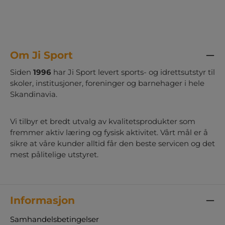
Legg på strek frisbeer 6 stk. baller med
nummer 8 stk. skumterninger 2 stk.
whiteboard med penn 29 stk.
markeringsbrikker med alfabetet
Om Ji Sport
Siden
1996
har Ji Sport levert sports- og idrettsutstyr til
skoler, institusjoner, foreninger og barnehager i hele
Skandinavia.
Vi tilbyr et bredt utvalg av kvalitetsprodukter som
fremmer aktiv læring og fysisk aktivitet. Vårt mål er å
sikre at våre kunder alltid får den beste servicen og det
mest pålitelige utstyret.
Informasjon
Samhandelsbetingelser