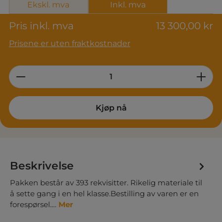
Ekskl. mva
Inkl. mva
Pris inkl. mva
13 300,00 kr
Prisene er uten fraktkostnader
Product Quantity: Enter the desired am
Kjøp nå
Beskrivelse
Pakken består av 393 rekvisitter. Rikelig materiale til
å sette gang i en hel klasse.Bestilling av varen er en
forespørsel.…
Mer