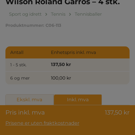
Wilson Roland Garros – 4 stk.
Sport og idrett
Tennis
Tennisballer
Produktnummer:
C06-113
Antall
Enhetspris inkl. mva
137,50 kr
1 - 5 stk.
100,00 kr
6 og mer
Ekskl. mva
Inkl. mva
Pris inkl. mva
137,50 kr
Prisene er uten fraktkostnader