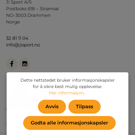
Ji Sport A/S
Postboks 618 – Strømsø
NO-3003 Drammen
Norge
32 81 11 04
info@jisport.no
Dette nettstedet bruker informasjonskapsler
for å sikre best mulig opplevelse.
Mer informasjon...
Avvis
Tilpass
Godta alle informasjonskapsler
Eller via vårt
kontaktskjema
.