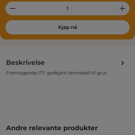
Product Quantity: Enter the desired am
Kjøp nå
Beskrivelse
Fremragende ITF godkjent tennisball til grus
Hopp over produktgalleri
Andre relevante produkter