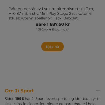
Pakken består av 1 stk. minitennisnett (L: 3 m,
H: 0,87 m), 4 stk. Mini Play Stage 2 racketer, 6
stk. slowtennisballer og 1 stk. Babolat
skumtennisball (Ø: 9 cm).
Bare 1 687,50 kr
(1 350,00 kr Ekskl. mva. )
Kjøp nå
Om Ji Sport
Siden
1996
har Ji Sport levert sports- og idrettsutstyr til
skoler, institusjoner, foreninger og barnehager i hele