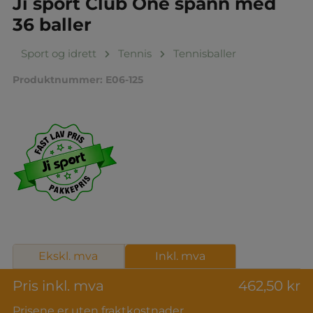
Ji sport Club One spann med
36 baller
Sport og idrett
Tennis
Tennisballer
Produktnummer:
E06-125
Ekskl. mva
Inkl. mva
Pris inkl. mva
462,50 kr
Prisene er uten fraktkostnader