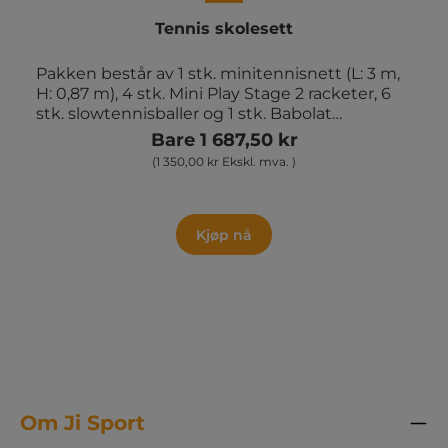
Tennis skolesett
Pakken består av 1 stk. minitennisnett (L: 3 m,
H: 0,87 m), 4 stk. Mini Play Stage 2 racketer, 6
stk. slowtennisballer og 1 stk. Babolat
skumtennisball (Ø: 9 cm).
Bare 1 687,50 kr
(1 350,00 kr Ekskl. mva. )
Kjøp nå
Om Ji Sport