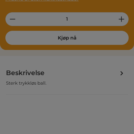
Product Quantity: Enter the desired am
Kjøp nå
Beskrivelse
Sterk trykkløs ball.