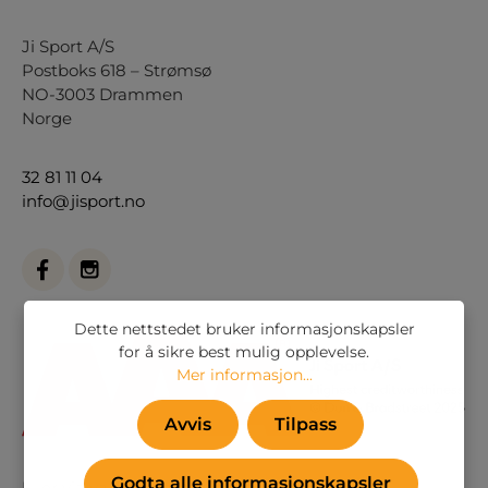
Ji Sport A/S
Postboks 618 – Strømsø
NO-3003 Drammen
Norge
32 81 11 04
info@jisport.no
Dette nettstedet bruker informasjonskapsler
for å sikre best mulig opplevelse.
Mer informasjon...
Avvis
Tilpass
Godta alle informasjonskapsler
Eller via vårt
kontaktskjema
.