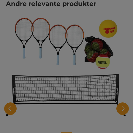
Hopp over produktgalleri
Andre relevante produkter