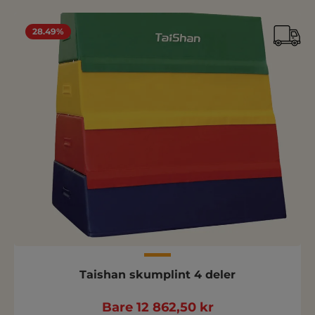
28.49%
Taishan skumplint 4 deler
Bare 12 862,50 kr