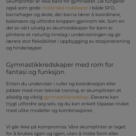
Skumplinter er ikke bare for gymnaster. De fungerer
også som gode
motoriske redskaper
i både SFO,
barnehager og skole, der barna lærer å koordinere,
balansere og utfordre kroppen gjennom lek. Som en
del av vårt utvalg av
skumredskaper for barn
er
plintene et naturlig innslag i undervisningen og gir
lærere stor fleksibilitet i oppbygging av stasjonstrening
og hinderløyper.
Gymnastikkredskaper med rom for
fantasi og funksjon
Enten du underviser i ruller og koordinasjon eller
jobber med mer teknisk trening, er skumplinten et
allsidig og viktig
gymnastikkredskap
. Elevene kan
trygt utfordre seg selv, og du kan enkelt tilpasse nivået
med ulike modeller og kombinasjoner.
Vi går ikke på kompromiss. Våre skumplinter er laget
for å brukes igjen og igjen, uten å miste form eller