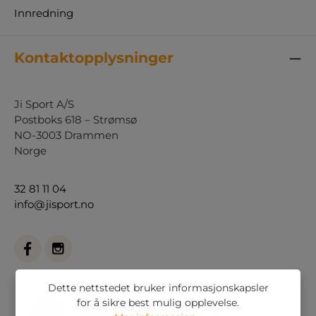
Innredning
Kontaktopplysninger
Ji Sport A/S
Postboks 618 – Strømsø
NO-3003 Drammen
Norge
32 81 11 04
info@jisport.no
Dette nettstedet bruker informasjonskapsler
for å sikre best mulig opplevelse.