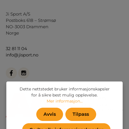
Ji Sport A/S
Postboks 618 – Strømsø
NO-3003 Drammen
Norge
32 81 11 04
info@jisport.no
Dette nettstedet bruker informasjonskapsler
for å sikre best mulig opplevelse.
Mer informasjon...
Avvis
Tilpass