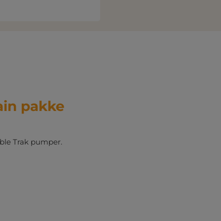
ain pakke
umble Trak pumper.