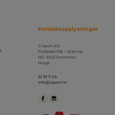
Kontaktopplysninger
Ji Sport A/S
t
Postboks 618 – Strømsø
NO-3003 Drammen
Norge
32 81 11 04
info@jisport.no