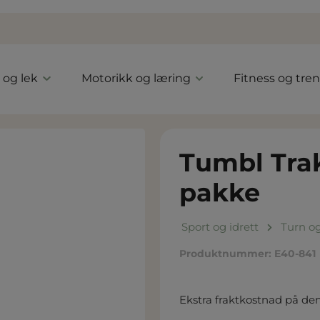
l og lek
Motorikk og læring
Fitness og tre
Tumbl Trak
pakke
Sport og idrett
Turn o
Produktnummer:
E40-841
Ekstra fraktkostnad på de