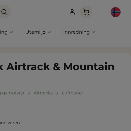
Handlekurven innehol
ning
Utemiljø
Innredning
 Airtrack & Mountain
g gymutstyr
Airtracks
Luftbaner
nne varen.