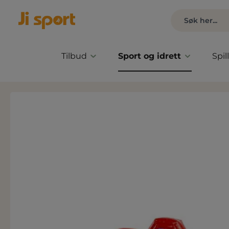
Tilbud
Sport og idrett
Spil
Hopp over bildegalleri