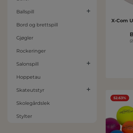
Ballspill
X-Com U
Bord og brettspill
B
Gjøgler
(
Rockeringer
Salonspill
Hoppetau
Skateutstyr
52.63%
Skolegårdslek
Stylter