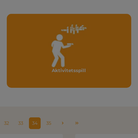
Aktivitetsspill
32
33
34
35
Side
Side
Side
Side