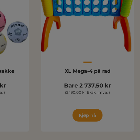
 pakke
XL Mega-4 på rad
 kr
Bare 2 737,50 kr
. )
(2 190,00 kr Ekskl. mva. )
Kjøp nå