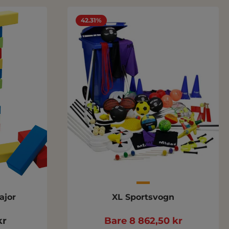
42.31%
ajor
XL Sportsvogn
kr
Bare 8 862,50 kr