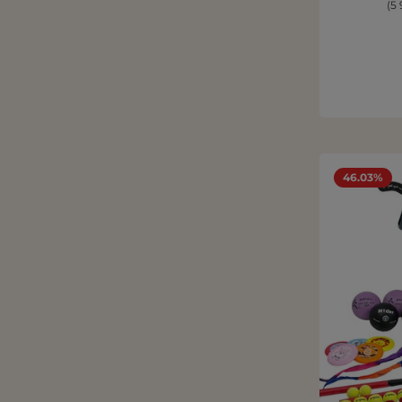
(5 
46.03%