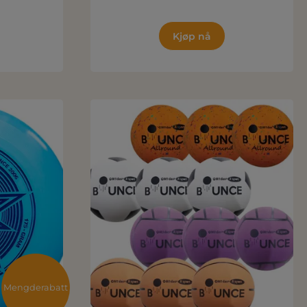
Kjøp nå
Mengderabatt