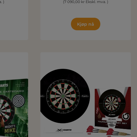
. )
(7 090,00 kr Ekskl. mva. )
Kjøp nå