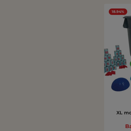
18.94%
XL mo
Ba