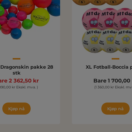
Dragonskin pakke 28
XL Fotball-Boccia
stk
re 2 362,50 kr
Bare 1 700,00
 890,00 kr Ekskl. mva. )
(1 360,00 kr Ekskl. mva
Kjøp nå
Kjøp nå