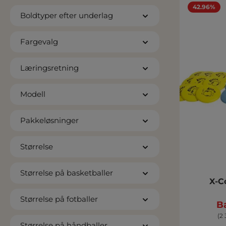
42.96%
Boldtyper efter underlag
Fargevalg
Læringsretning
Modell
Pakkeløsninger
Størrelse
Størrelse på basketballer
X-C
Størrelse på fotballer
Ba
(2 
Størrelse på håndballer