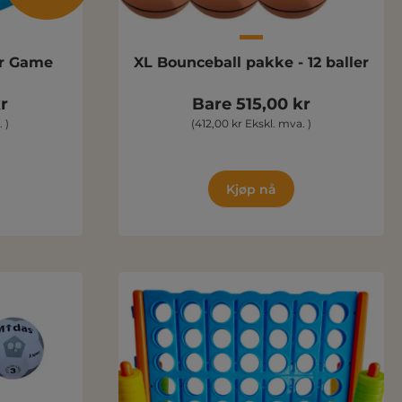
ar Game
XL Bounceball pakke - 12 baller
r
Bare 515,00 kr
 )
(412,00 kr Ekskl. mva. )
Kjøp nå