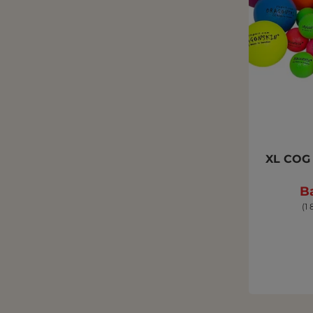
XL COG 
Ba
(1