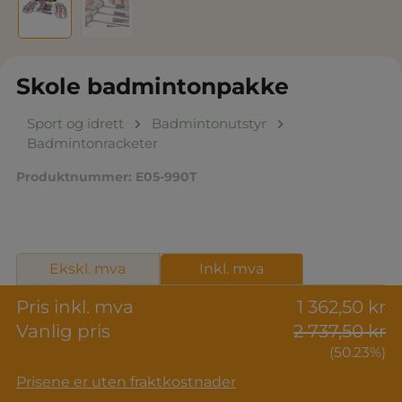
Skole badmintonpakke
Sport og idrett
Badmintonutstyr
Badmintonracketer
Produktnummer:
E05-990T
Ekskl. mva
Inkl. mva
Pris inkl. mva
1 362,50 kr
Vanlig pris
2 737,50 kr
(50.23%)
Prisene er uten fraktkostnader