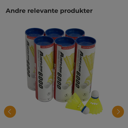
Hopp over produktgalleri
Andre relevante produkter