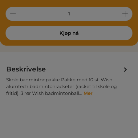
Product Quantity: Enter the desired am
Kjøp nå
Beskrivelse
Skole badmintonpakke Pakke med 10 st. Wish
alumtech badmintonracketer (racket til skole og
fritid), 3 rør Wish badmintonball…
Mer