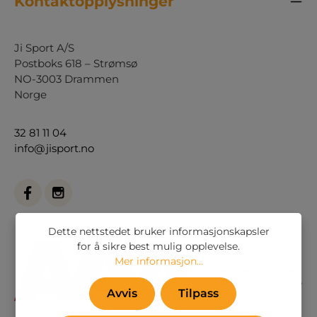
Kontaktopplysninger
Ji Sport A/S
Postboks 618 – Strømsø
NO-3003 Drammen
Norge
32 81 11 04
info@jisport.no
Dette nettstedet bruker informasjonskapsler
for å sikre best mulig opplevelse.
Mer informasjon...
Avvis
Tilpass