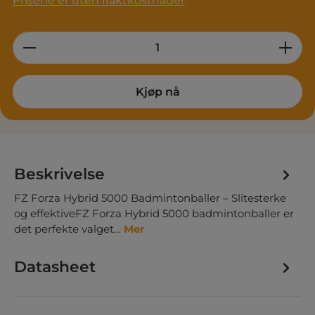
Prisene er uten fraktkostnader
Product Quantity: Enter the desired am
Kjøp nå
Beskrivelse
FZ Forza Hybrid 5000 Badmintonballer – Slitesterke
og effektiveFZ Forza Hybrid 5000 badmintonballer er
det perfekte valget…
Mer
Datasheet