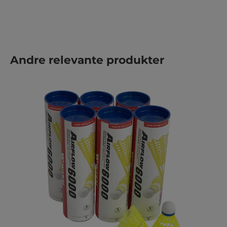
Hopp over produktgalleri
Andre relevante produkter