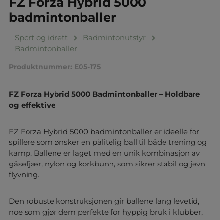
FZ Forza Hybrid 5000
badmintonballer
Sport og idrett
Badmintonutstyr
Badmintonballer
Produktnummer:
E05-175
FZ Forza Hybrid 5000 Badmintonballer – Holdbare
og effektive
FZ Forza Hybrid 5000 badmintonballer er ideelle for
spillere som ønsker en pålitelig ball til både trening og
kamp. Ballene er laget med en unik kombinasjon av
gåsefjær, nylon og korkbunn, som sikrer stabil og jevn
flyvning.
Den robuste konstruksjonen gir ballene lang levetid,
noe som gjør dem perfekte for hyppig bruk i klubber,