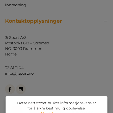
Innredning
Kontaktopplysninger
Ji Sport A/S
Postboks 618 – Strømsø
NO-3003 Drammen
Norge
32 81 11 04
info@jisport.no
Dette nettstedet bruker informasjonskapsler
for å sikre best mulig opplevelse.