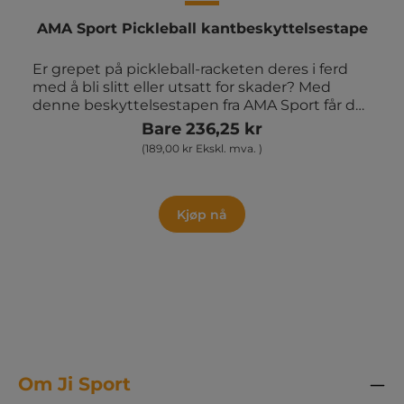
AMA Sport Pickleball kantbeskyttelsestape
Er grepet på pickleball-racketen deres i ferd
med å bli slitt eller utsatt for skader? Med
denne beskyttelsestapen fra AMA Sport får du
en enkel og effektiv løsning for å beskytte
Bare 236,25 kr
racketens kant mot støt og slitasje. Tapen er
(189,00 kr Ekskl. mva. )
enkel å montere og gir ekstra holdbarhet, slik
at racketen beholder både ytelse og utseende
over tid. • 3 stk. edge tape i én pakke • Passer til
de fleste pickleball-racketer • Rask og enkel
Kjøp nå
montering
Om Ji Sport