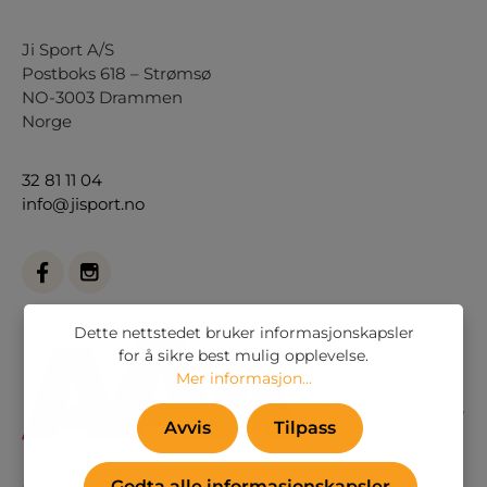
Ji Sport A/S
Postboks 618 – Strømsø
NO-3003 Drammen
Norge
32 81 11 04
info@jisport.no
Dette nettstedet bruker informasjonskapsler
for å sikre best mulig opplevelse.
Mer informasjon...
Avvis
Tilpass
Godta alle informasjonskapsler