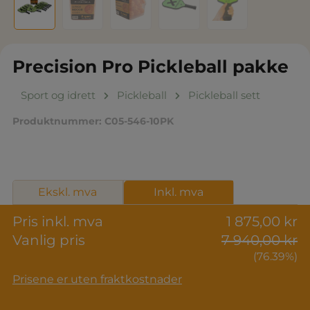
Precision Pro Pickleball pakke
Sport og idrett
Pickleball
Pickleball sett
Produktnummer:
C05-546-10PK
Ekskl. mva
Inkl. mva
Pris inkl. mva
1 875,00 kr
Vanlig pris
7 940,00 kr
(76.39%)
Prisene er uten fraktkostnader