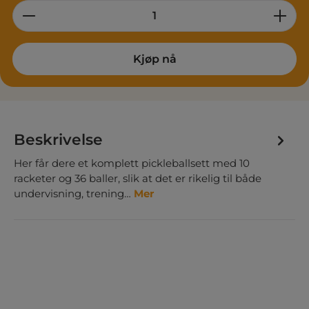
Product Quantity: Enter the desired am
Kjøp nå
Beskrivelse
Her får dere et komplett pickleballsett med 10
racketer og 36 baller, slik at det er rikelig til både
undervisning, trening…
Mer