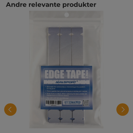
Hopp over produktgalleri
Andre relevante produkter