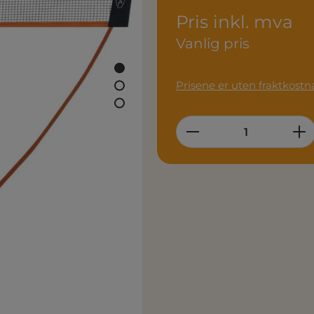
Pris inkl. mva
Vanlig pris
Prisene er uten fraktkostn
Product Quantity