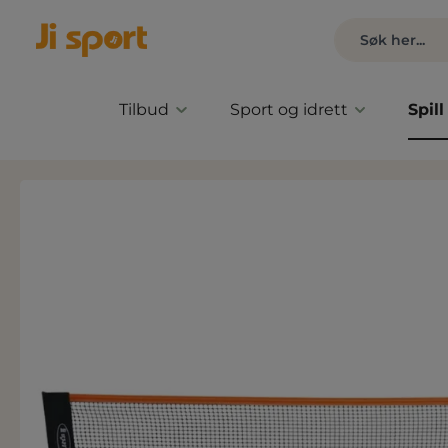
Tilbud
Sport og idrett
Spill
Hopp over bildegalleri