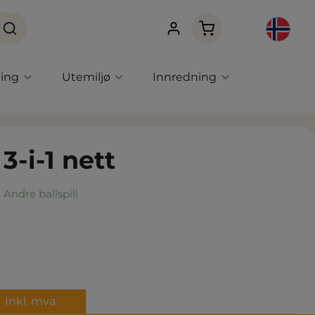
Handlekurven innehol
ning
Utemiljø
Innredning
3-i-1 nett
Andre ballspill
Inkl. mva