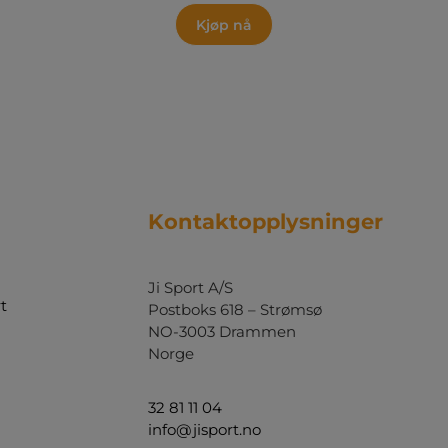
Kjøp nå
Kontaktopplysninger
Ji Sport A/S
t
Postboks 618 – Strømsø
NO-3003 Drammen
Norge
32 81 11 04
info@jisport.no