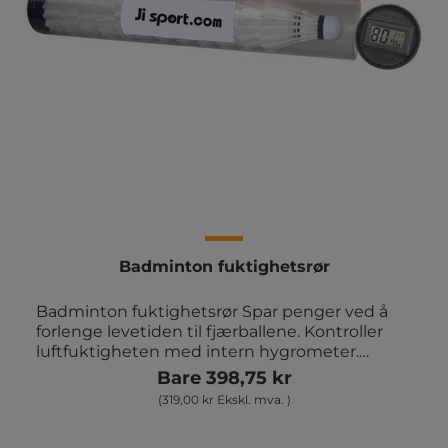
Badminton fuktighetsrør
Badminton fuktighetsrør Spar penger ved å
forlenge levetiden til fjærballene. Kontroller
luftfuktigheten med intern hygrometer.
Kapasitet 12 fjærballer. Leveres uten baller
Bare 398,75 kr
(319,00 kr Ekskl. mva. )