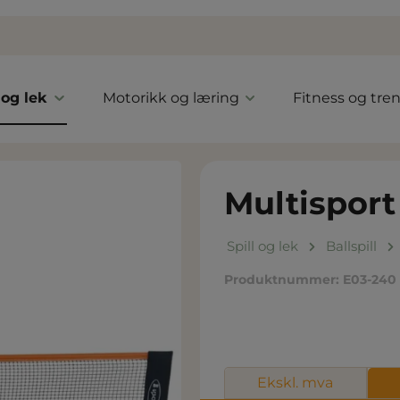
 og lek
Motorikk og læring
Fitness og tre
Multisport 
Spill og lek
Ballspill
Produktnummer:
E03-240
Ekskl. mva