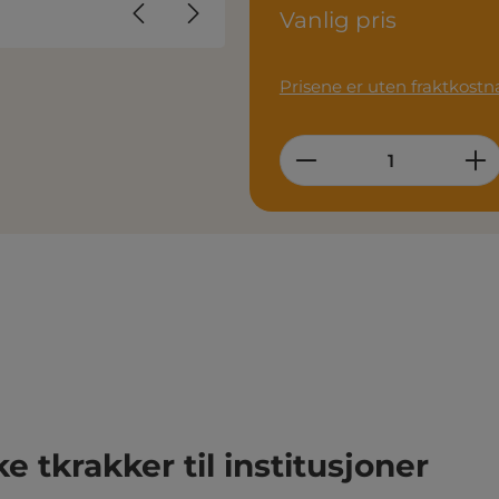
Vanlig pris
Prisene er uten fraktkostn
Product Quantity
e tkrakker til institusjoner