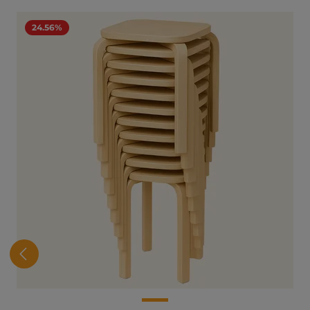
Hopp over produktgalleri
24.56%