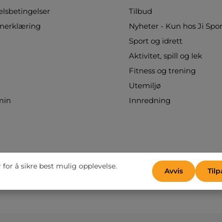
fargeutvalg – rød, grønn, grå, gul, oransje, sort
sbetingelser
Tilbud
eller blå – er det lett å matche interiøret i
klasserommet eller skape et fargerikt
nerklæring
Nyheter - Kun hos Ji Spor
læringsmiljø. Merk: Et ekstra fraktgebyr
Sport og idrett
tilkommer ved bestilling.
Aktivitet, spill og lek
Fitness og trening
Utemiljø
min
Innredning
for å sikre best mulig opplevelse.
Avvis
Tilp