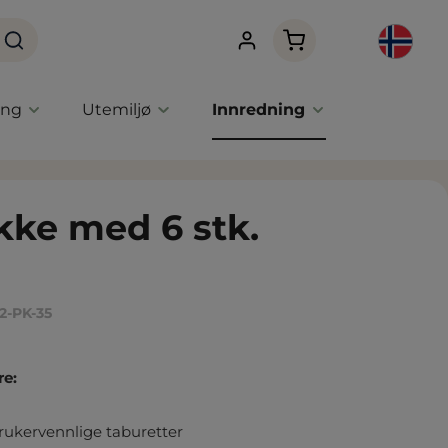
Handlekurven innehol
ing
Utemiljø
Innredning
kke med 6 stk.
2-PK-35
re:
 brukervennlige taburetter