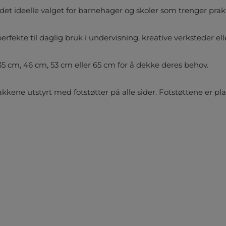
det ideelle valget for barnehager og skoler som trenger prakt
fekte til daglig bruk i undervisning, kreative verksteder elle
35 cm, 46 cm, 53 cm eller 65 cm
for å dekke deres behov.
krakkene utstyrt med
fotstøtter på alle sider
. Fotstøttene er pl