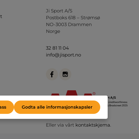
Ji Sport A/S
t
Postboks 618 – Strømsø
NO-3003 Drammen
Norge
32 81 11 04
info@jisport.no
ass
Godta alle informasjonskapsler
Eller via vårt
kontaktskjema
.