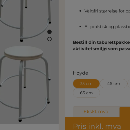
Valgfri størrelse for 
Et praktisk og plas
Bestill din taburettpakke 
aktivitetsmiljø som pass
Velg
Høyde
35 cm
46 cm
65 cm
Ekskl. mva
Pris inkl. mva