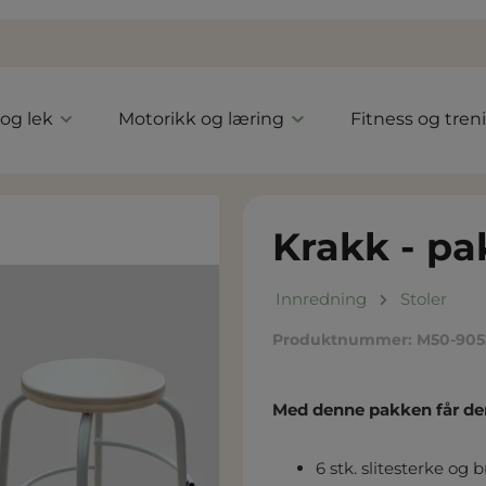
 og lek
Motorikk og læring
Fitness og tren
Krakk - pa
Innredning
Stoler
Produktnummer:
M50-905
Med denne pakken får de
6 stk. slitesterke og