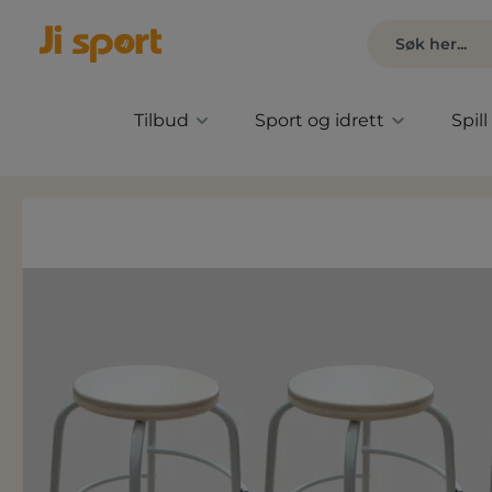
Tilbud
Sport og idrett
Spill
Hopp over bildegalleri