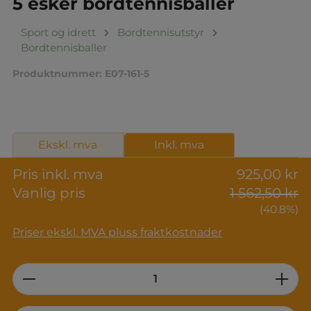
5 esker bordtennisballer
Sport og idrett
Bordtennisutstyr
Bordtennisballer
Produktnummer:
E07-161-5
Ekskl. mva
Inkl. mva
Pris inkl. mva
925,00 kr
Vanlig pris
1 562,50 kr
(40.8%)
Priser ekskl. MVA pluss fraktkostnader
Product Quantity: Enter the desired am