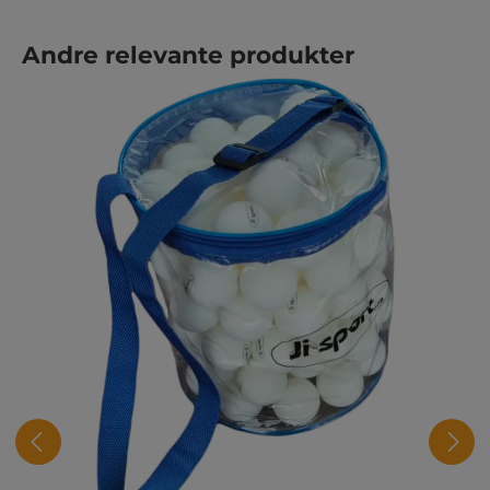
Hopp over produktgalleri
Andre relevante produkter