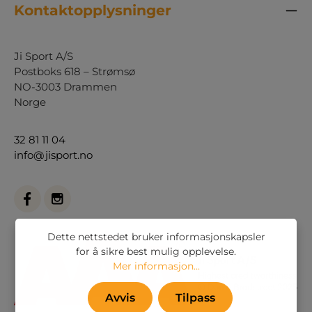
Kontaktopplysninger
Ji Sport A/S
Postboks 618 – Strømsø
NO-3003 Drammen
Norge
32 81 11 04
info@jisport.no
Dette nettstedet bruker informasjonskapsler
for å sikre best mulig opplevelse.
Mer informasjon...
Avvis
Tilpass