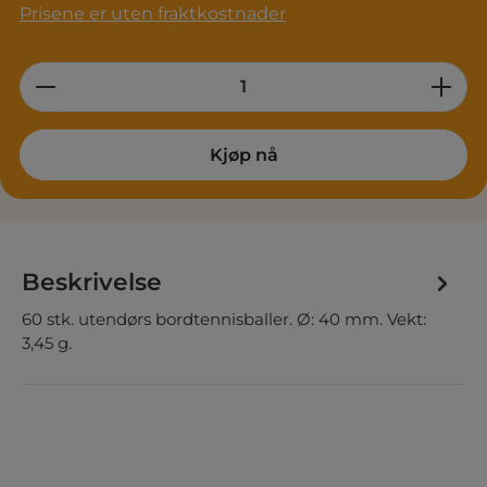
Prisene er uten fraktkostnader
Product Quantity: Enter the desired am
Kjøp nå
Beskrivelse
60 stk. utendørs bordtennisballer. Ø: 40 mm. Vekt:
3,45 g.