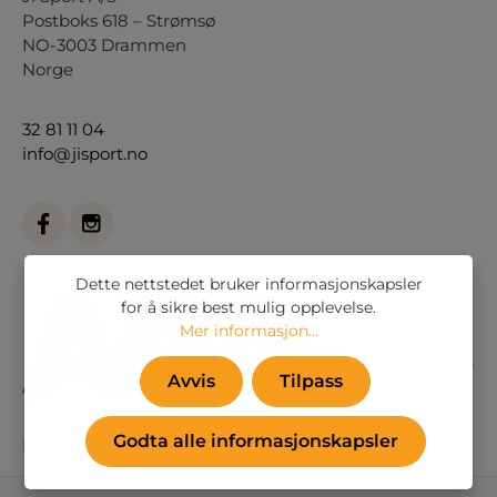
Postboks 618 – Strømsø
NO-3003 Drammen
Norge
32 81 11 04
info@jisport.no
Dette nettstedet bruker informasjonskapsler
for å sikre best mulig opplevelse.
Mer informasjon...
Avvis
Tilpass
Godta alle informasjonskapsler
Eller via vårt
kontaktskjema
.