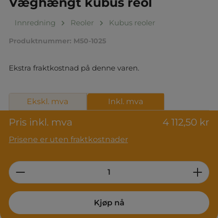
Væghængt kubus reol
Innredning
Reoler
Kubus reoler
Produktnummer:
M50-1025
Ekstra fraktkostnad på denne varen.
Ekskl. mva
Inkl. mva
Pris inkl. mva
4 112,50 kr
Prisene er uten fraktkostnader
Product Quantity: Enter the desired am
Kjøp nå