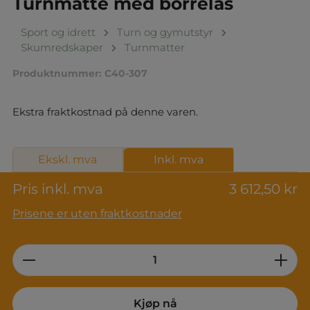
Turnmatte med borrelås
Sport og idrett
Turn og gymutstyr
Skumredskaper
Turnmatter
Produktnummer:
C40-307
Ekstra fraktkostnad på denne varen.
Ekskl. mva
Inkl. mva
Pris inkl. mva
3 612,50 kr
Prisene er uten fraktkostnader
Product Quantity: Enter the desired am
Kjøp nå