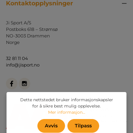
Kontaktopplysninger
Ji Sport A/S
Postboks 618 – Strømsø
NO-3003 Drammen
Norge
32 81 11 04
info@jisport.no
Dette nettstedet bruker informasjonskapsler
for å sikre best mulig opplevelse.
Mer informasjon...
Avvis
Tilpass