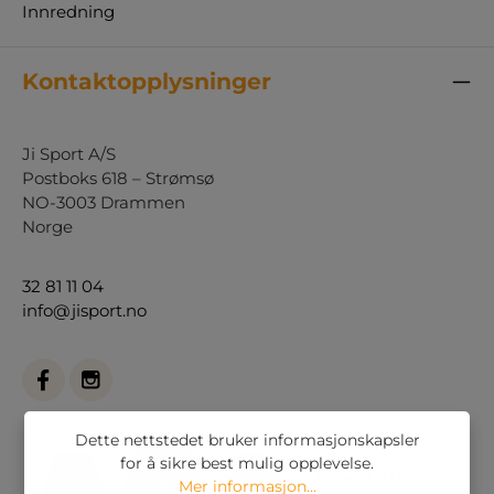
Innredning
Kontaktopplysninger
Ji Sport A/S
Postboks 618 – Strømsø
NO-3003 Drammen
Norge
32 81 11 04
info@jisport.no
Dette nettstedet bruker informasjonskapsler
for å sikre best mulig opplevelse.
Mer informasjon...