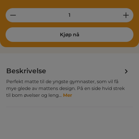
Product Quantity: Enter the desired am
Kjøp nå
Beskrivelse
Perfekt matte til de yngste gymnaster, som vil få
mye glede av mattens design. På en side hvid strek
til bom øvelser og leng…
Mer