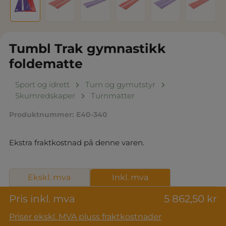
Tumbl Trak gymnastikk
foldematte
Sport og idrett
Turn og gymutstyr
Skumredskaper
Turnmatter
Produktnummer:
E40-340
Ekstra fraktkostnad på denne varen.
Ekskl. mva
Inkl. mva
Pris inkl. mva
5 862,50 kr
Priser ekskl. MVA pluss fraktkostnader