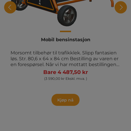
Mobil bensinstasjon
Morsomt tilbehør til trafikklek. Slipp fantasien
løs. Str. 80,6 x 64 x 84 cm Bestilling av varen er
en forespørsel. Når vi har mottatt bestillingen
din, beregner vi frakt og levering og sender
Bare 4 487,50 kr
totalprisen til godkjenning. Bestillingen er
(3 590,00 kr Ekskl. mva. )
først bindende når du har godkjent fraktprisen.
Kjøp nå