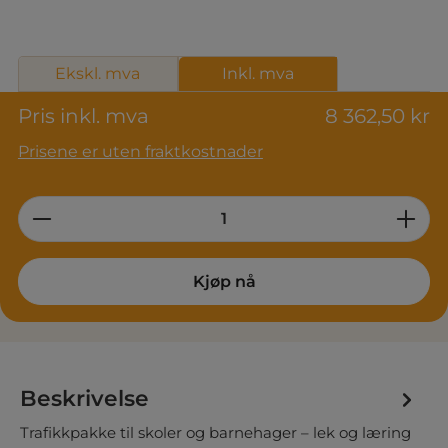
Ekskl. mva
Inkl. mva
Pris inkl. mva
8 362,50 kr
Prisene er uten fraktkostnader
Product Quantity: Enter the desired am
Kjøp nå
Beskrivelse
Trafikkpakke til skoler og barnehager – lek og læring