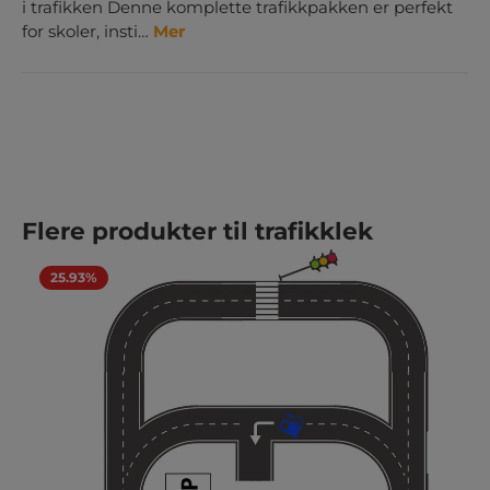
i trafikken Denne komplette trafikkpakken er perfekt
for skoler, insti…
Mer
Hopp over produktgalleri
Flere produkter til trafikklek
25.93%