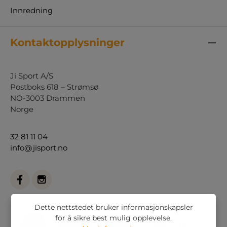
Innredning
Kontaktopplysninger
Ji Sport A/S
Postboks 618 – Strømsø
NO-3003 Drammen
Norge
32 81 11 04
info@jisport.no
Dette nettstedet bruker informasjonskapsler
for å sikre best mulig opplevelse.