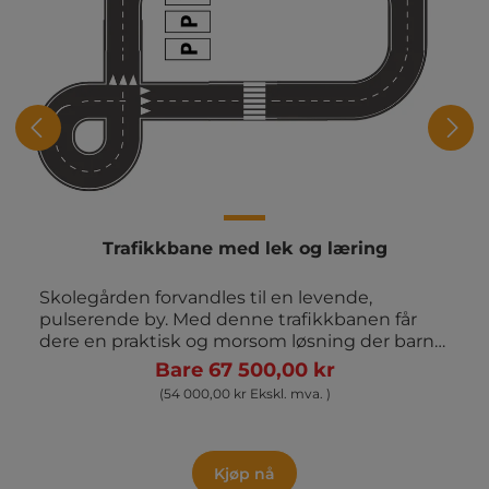
Trafikkbane med lek og læring
Skolegården forvandles til en levende,
pulserende by. Med denne trafikkbanen får
dere en praktisk og morsom løsning der barna
kan øve seg på å ferdes i trafikken. Banen
Bare 67 500,00 kr
lages i 5 cm hvit termoplast – akkurat som
(54 000,00 kr Ekskl. mva. )
dem som brukes på ekte veier. På asfalt holder
den seg fin i opptil 8 år. Pakken består av: 20 x
12 meter bane (kan tilpasses etter behov), piler
og veimerkinger, 3 parkeringsplasser,
Kjøp nå