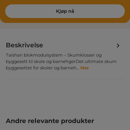
Kjøp nå
Beskrivelse
Taishan blokmodulsystem – Skumklosser og
byggesett til skole og barnehgerDet ultimate skum
byggesettet for skoler og barneh…
Mer
Hopp over produktgalleri
Andre relevante produkter