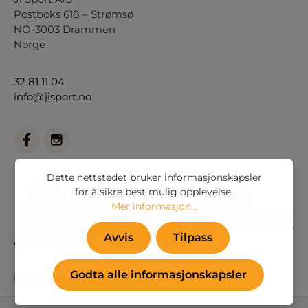
Postboks 618 – Strømsø
NO-3003 Drammen
Norge
32 81 11 04
info@jisport.no
Dette nettstedet bruker informasjonskapsler
for å sikre best mulig opplevelse.
Mer informasjon...
Avvis
Tilpass
Godta alle informasjonskapsler
Eller via vårt
kontaktskjema
.