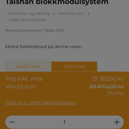
Taishan blokkmodulsystem
Motorikk og læring
Motorikrum
Leke skumklosser
Produktnummer:
TS40-700
Ekstra fraktkostnad på denne varen.
Ekskl. mva
Inkl. mva
Pris inkl. mva
19 362,50 kr
Vanlig pris
29 875,00 kr
(35.19%)
Prisene er uten fraktkostnader
Product Quantity: Enter the desired am