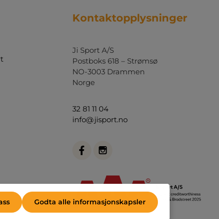
Kontaktopplysninger
Ji Sport A/S
t
Postboks 618 – Strømsø
NO-3003 Drammen
Norge
32 81 11 04
info@jisport.no
ass
Godta alle informasjonskapsler