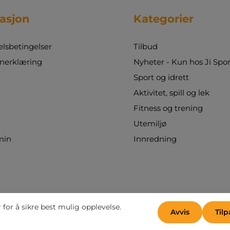
asjon
Kategorier
sbetingelser
Tilbud
nerklæring
Nyheter - Kun hos Ji Spor
Sport og idrett
Aktivitet, spill og lek
Fitness og trening
Utemiljø
min
Innredning
for å sikre best mulig opplevelse.
Avvis
Tilp