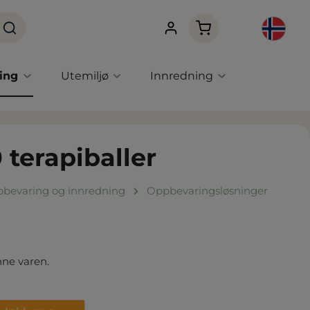
Handlekurven innehol
ning
Utemiljø
Innredning
0 terapiballer
bevaring og innredning
Oppbevaringsløsninger
nne varen.