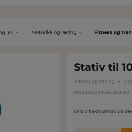
 og lek
Motorikk og læring
Fitness og tre
Stativ til 1
Fitness og trening
Opp
Produktnummer:
B23-310
Ekstra fraktkostnad på de