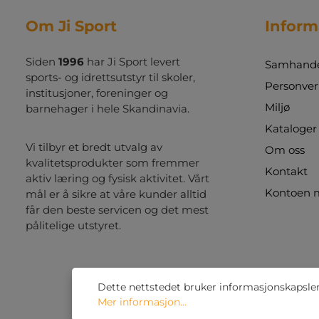
Om Ji Sport
Inform
Siden
1996
har Ji Sport levert
Samhandel
sports- og idrettsutstyr til skoler,
Personver
institusjoner, foreninger og
Miljø
barnehager i hele Skandinavia.
Kataloger
Vi tilbyr et bredt utvalg av
Om oss
kvalitetsprodukter som fremmer
Kontakt
aktiv læring og fysisk aktivitet. Vårt
Kontoen 
mål er å sikre at våre kunder alltid
får den beste servicen og det mest
pålitelige utstyret.
Dette nettstedet bruker informasjonskapsler 
Mer informasjon...