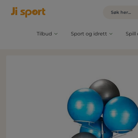
Tilbud
Sport og idrett
Spill
Hopp over bildegalleri