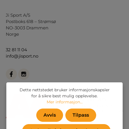
Ji Sport A/S
Postboks 618 – Strømsø
NO-3003 Drammen
Norge
32 81 11 04
info@jisport.no
Dette nettstedet bruker informasjonskapsler
for å sikre best mulig opplevelse.
Mer informasjon...
Avvis
Tilpass