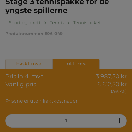
Stage 3 tennispakke for de
yngste spillerne
Sport og idrett
Tennis
Tennisracket
Produktnummer:
E06-049
Ekskl. mva
Inkl. mva
Pris inkl. mva
3 987,50 kr
Vanlig pris
6 612,50 kr
(39.7%)
Prisene er uten fraktkostnader
Product Quantity: Enter the desired am