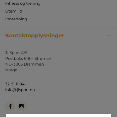
Fitness og trening
Utemiljø
Innredning
Kontaktopplysninger
Ji Sport A/S
Postboks 618 – Strømsø
NO-3003 Drammen
Norge
32 81 11 04
info@jisport.no