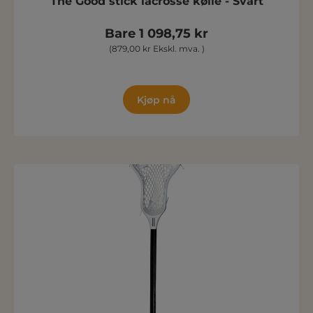
The Good stick lacrosse kølle - Svart
Bare 1 098,75 kr
(879,00 kr Ekskl. mva. )
Kjøp nå