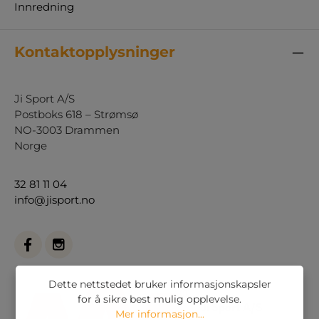
Innredning
Kontaktopplysninger
Ji Sport A/S
Postboks 618 – Strømsø
NO-3003 Drammen
Norge
32 81 11 04
info@jisport.no
Dette nettstedet bruker informasjonskapsler
for å sikre best mulig opplevelse.
Mer informasjon...