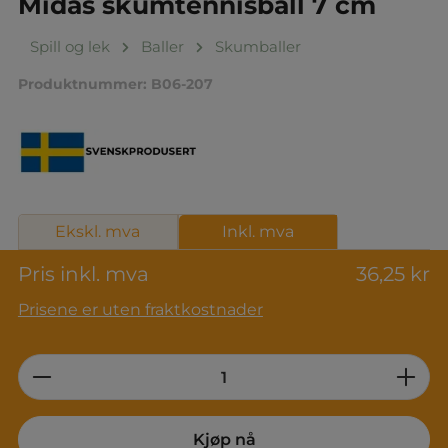
Midas skumtennisball 7 cm
Spill og lek
Baller
Skumballer
Produktnummer:
B06-207
Ekskl. mva
Inkl. mva
Pris inkl. mva
36,25 kr
Prisene er uten fraktkostnader
Product Quantity: Enter the desired am
Kjøp nå