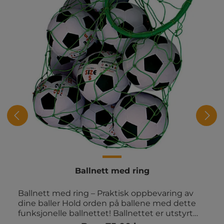
Ballnett med ring
Ballnett med ring – Praktisk oppbevaring av
dine baller Hold orden på ballene med dette
funksjonelle ballnettet! Ballnettet er utstyrt
med en solid plastring øverst, som gjør det