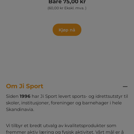
Bare 75,00 kr
enkelt og raskt å få ballene inn og ut av nettet.
(60,00 kr Ekskl. mva. )
Det romslige designet gir plass til ca. 10-12
fotballer, noe som gjør det ideelt for skoler,
institusjoner og klubber som trenger en
praktisk løsning for oppbevaring og transport
Kjøp nå
av baller. For å unngå at ballene ruller ut på
gulvet, kan du enkelt snu nettet rett under
ringen før du legger det til oppbevaring. På
denne måten holder du både orden og
sikkerhet i høysetet. Perfekt til både trening
og kampdager!
Om Ji Sport
Siden
1996
har Ji Sport levert sports- og idrettsutstyr til
skoler, institusjoner, foreninger og barnehager i hele
Skandinavia.
Vi tilbyr et bredt utvalg av kvalitetsprodukter som
fremmer aktiv læring og fysisk aktivitet. Vårt mål er å