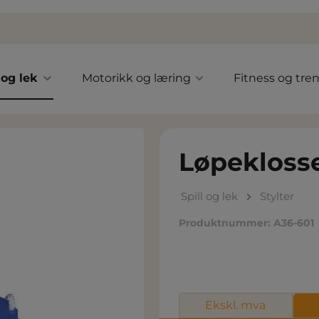
 og lek
Motorikk og læring
Fitness og tre
Løpekloss
Spill og lek
Stylter
Produktnummer:
A36-601
Ekskl. mva