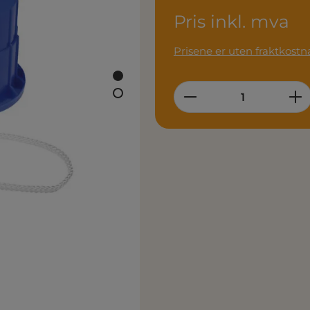
Pris inkl. mva
Prisene er uten fraktkostn
Product Quantity