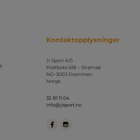
Kontaktopplysninger
Ji Sport A/S
t
Postboks 618 – Strømsø
NO-3003 Drammen
Norge
32 81 11 04
info@jisport.no