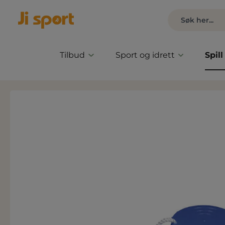
Tilbud
Sport og idrett
Spill
Hopp over bildegalleri