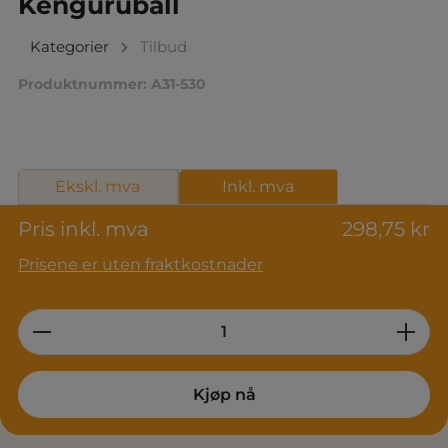
Kenguruball
Kategorier
Tilbud
Produktnummer:
A31-530
Ekskl. mva
Inkl. mva
Pris inkl. mva
298,75 kr
Prisene er uten fraktkostnader
Product Quantity: Enter the desired am
Kjøp nå