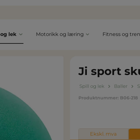
 og lek
Motorikk og læring
Fitness og tre
Ji sport s
Spill og lek
Baller
S
Produktnummer:
B06-218
Ekskl. mva