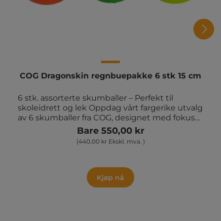
COG Dragonskin regnbuepakke 6 stk 15 cm
6 stk. assorterte skumballer – Perfekt til
skoleidrett og lek Oppdag vårt fargerike utvalg
av 6 skumballer fra COG, designet med fokus
på allsidighet og slitestyrke. Med en diameter
Bare 550,00 kr
på 15 cm er disse ballene ideelle for en rekke
(440,00 kr Ekskl. mva. )
aktiviteter – fra kanonball og høvdingball til
nybegynnerhåndball og fri lek. De er laget for å
tåle daglig bruk i skoler, idrettslag, barnehager
og andre institusjoner – et uunnværlig
Kjøp nå
element i både gymtimer og friminutt. Våre
skumballer fra COG er ikke bare visuelt
tiltalende i sine flotte assorterte farger – de er
også utstyrt med en ekstra slitesterk overflate