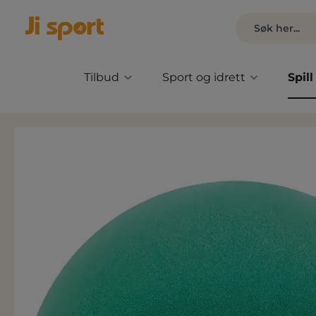
Tilbud
Sport og idrett
Spill
Hopp over bildegalleri