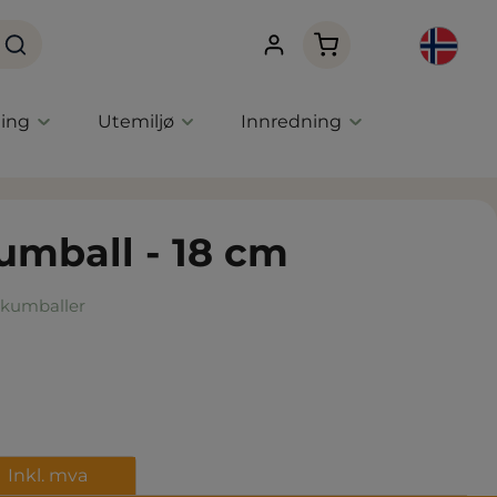
Handlekurven innehol
ning
Utemiljø
Innredning
kumball - 18 cm
kumballer
Inkl. mva