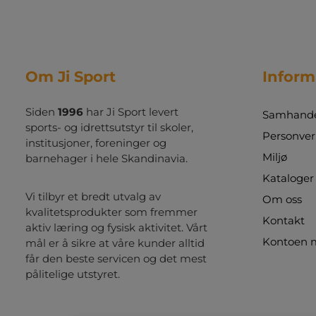
sikkerhet i høysetet. Perfekt til både trening
og kampdager!
Om Ji Sport
Inform
Siden
1996
har Ji Sport levert
Samhandel
sports- og idrettsutstyr til skoler,
Personver
institusjoner, foreninger og
Miljø
barnehager i hele Skandinavia.
Kataloger
Vi tilbyr et bredt utvalg av
Om oss
kvalitetsprodukter som fremmer
Kontakt
aktiv læring og fysisk aktivitet. Vårt
Kontoen 
mål er å sikre at våre kunder alltid
får den beste servicen og det mest
pålitelige utstyret.