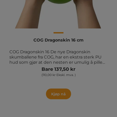
COG Dragonskin 16 cm
COG Dragonskin 16 De nye Dragonskin
skumballene fra COG, har en ekstra sterk PU
hud som gjør at den nesten er umulig å pille
istykker, og at den dermed holder vesentlig
Bare 137,50 kr
lenger enn alminnelige appelsinballer.
(110,00 kr Ekskl. mva. )
Fantastisk ball til dodgeball og kanonball, fordi
ballens mykhet og sterke kvalitet gjør det
mulig å bruke ballene på alle alderstrinn.
Skumball med hud.V: 100 g. Ø: 16 cm . Leveres i
Kjøp nå
assorterte farger