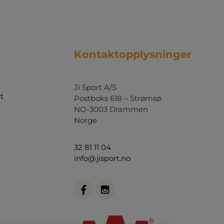
som sikrer lang levetid. Den robuste kvaliteten
gjør dem perfekte til intensiv bruk og
beskytter samtidig mot skade fra nysgjerrige
fingre. Et opplagt valg for ethvert læringsmiljø
som verdsetter aktivitet og bevegelse.
Kontaktopplysninger
Ji Sport A/S
t
Postboks 618 – Strømsø
NO-3003 Drammen
Norge
32 81 11 04
info@jisport.no