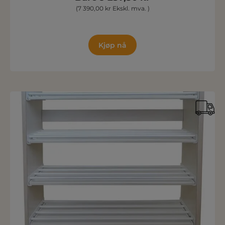
(7 390,00 kr Ekskl. mva. )
Kjøp nå