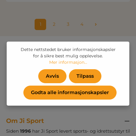
1
2
3
4
Side
Side
Side
Side
Dette nettstedet bruker informasjonskapsler
for å sikre best mulig opplevelse.
Mer informasjon...
Avvis
Tilpass
Godta alle informasjonskapsler
Om Ji Sport
Siden
1996
har Ji Sport levert sports- og idrettsutstyr til