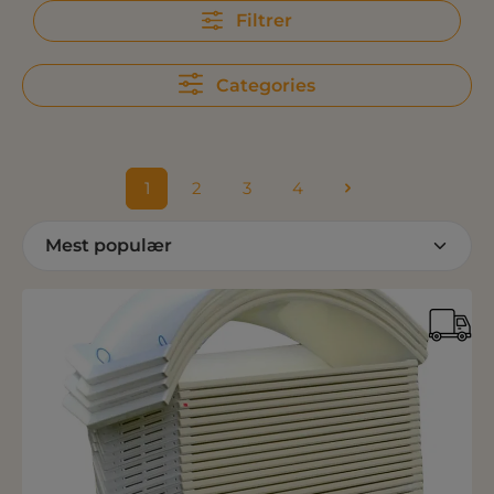
Filtrer
Categories
1
2
3
4
Side
Side
Side
Side