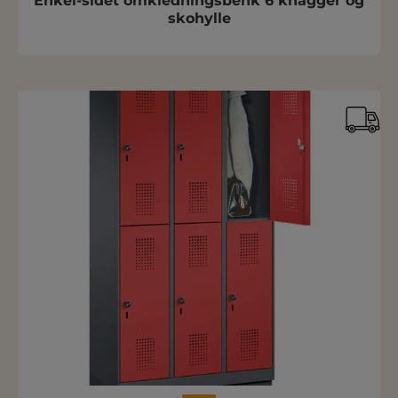
Enkel-sidet omkledningsbenk 6 knagger og
skohylle