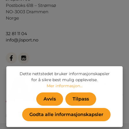
Postboks 618 – Strømsø
NO-3003 Drammen
Norge
32 81 11 04
info@jisport.no
Dette nettstedet bruker informasjonskapsler
for å sikre best mulig opplevelse.
Mer informasjon...
Avvis
Tilpass
Godta alle informasjonskapsler
Eller via vårt
kontaktskjema
.