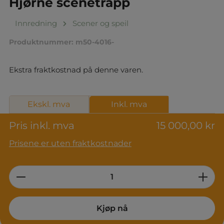
Hjørne scenetrapp
Innredning
Scener og speil
Produktnummer:
m50-4016-
Ekstra fraktkostnad på denne varen.
Ekskl. mva
Inkl. mva
Pris inkl. mva
15 000,00 kr
Prisene er uten fraktkostnader
Product Quantity: Enter the desired am
Kjøp nå