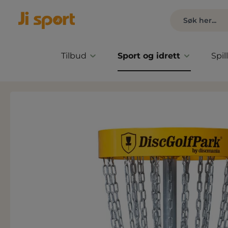
Tilbud
Sport og idrett
Spil
Hopp over bildegalleri