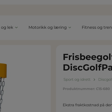
l og lek
Motorikk og læring
Fitness og tre
Frisbeegolf
DiscGolfP
Sport og idrett
Discgol
Produktnummer:
C15-680
Ekstra fraktkostnad på de