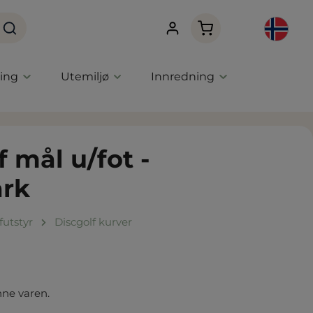
Handlekurven innehol
ning
Utemiljø
Innredning
 mål u/fot -
ark
futstyr
Discgolf kurver
nne varen.