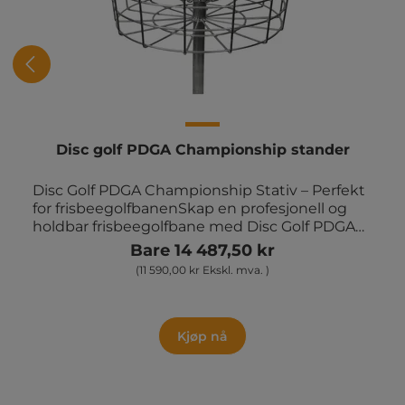
Disc golf PDGA Championship stander
Disc Golf PDGA Championship Stativ – Perfekt
for frisbeegolfbanenSkap en profesjonell og
holdbar frisbeegolfbane med Disc Golf PDGA
Championship Stativet. Dette
Bare 14 487,50 kr
varmgalvaniserte stativet er PDGA-godkjent
(11 590,00 kr Ekskl. mva. )
og ideelt for permanent installasjon, noe som
gjør det godt egnet for skoler, parker og
profesjonelle frisbeegolfbaner.Kvalitet og
holdbarhet i fokusDisc golf-stativet er
Kjøp nå
konstruert for å tåle vind og vær takket være
den varmgalvaniserte overflaten, som sikrer
lang levetid og minimalt vedlikehold. Med en