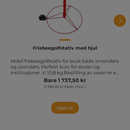
Frisbeegolfstativ med hjul
Mobil frisbeegolfstativ for bruk både innendørs
og utendørs. Perfekt kurv for skoler og
institusjoner. V: 10,8 kg.Bestilling av varen er en
forespørsel. Når vi har mottatt bestillingen din,
Bare 1 737,50 kr
beregner vi frakt og levering og sender
(1 390,00 kr Ekskl. mva. )
totalprisen til godkjenning. Bestillingen er
først bindende når du har godkjent fraktprisen.
Kjøp nå