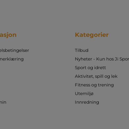
konsentrasjon og koordinasjon, samtidig som
det skaper fellesskap. Det kan spilles
individuelt eller på lag og passer godt til
kroppsøvingstimer, friminutt og
fritidsaktiviteter. Med denne pakken kan dere
enkelt lage en komplett discgolfbane og tilby
asjon
Kategorier
en annerledes og motiverende aktivitet
utendørs. Bestilling av varen er en forespørsel.
Når vi har mottatt bestillingen deres, beregner
sbetingelser
Tilbud
vi frakt og levering og sender totalprisen til
godkjenning. Bestillingen er først bindende
nerklæring
Nyheter - Kun hos Ji Spor
når dere har godkjent fraktprisen.
Sport og idrett
Aktivitet, spill og lek
Fitness og trening
Utemiljø
min
Innredning