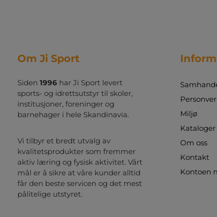
vekt på 29,5 kg leveres stativet med en hylse
for enkel og stabil nedstøping.Et opplagt valg
for frisbeegolfentusiasterDette PDGA
Championship-stativet oppfyller alle krav til
profesjonelle turneringer og er samtidig et
solid valg for rekreasjonsbaner. Perfekt for
Om Ji Sport
Inform
både nybegynnere og erfarne spillere som
ønsker en realistisk disc golf-opplevelse.
Bestilling av varen er en forespørsel. Når vi har
Siden
1996
har Ji Sport levert
Samhandel
mottatt bestillingen din, beregner vi frakt og
sports- og idrettsutstyr til skoler,
levering og sender totalprisen til godkjenning.
Personver
institusjoner, foreninger og
Bestillingen er først bindende når du har
Miljø
barnehager i hele Skandinavia.
godkjent fraktprisen.
Kataloger
Vi tilbyr et bredt utvalg av
Om oss
kvalitetsprodukter som fremmer
Kontakt
aktiv læring og fysisk aktivitet. Vårt
Kontoen 
mål er å sikre at våre kunder alltid
får den beste servicen og det mest
pålitelige utstyret.