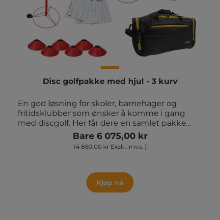
Disc golfpakke med hjul - 3 kurv
En god løsning for skoler, barnehager og
fritidsklubber som ønsker å komme i gang
med discgolf. Her får dere en samlet pakke
med alt nødvendig utstyr, slik at dere raskt
Bare 6 075,00 kr
kan sette opp en bane og starte spillet.
(4 860,00 kr Ekskl. mva. )
Innhold i pakken 3 stk. discgolfstativer med
hjul 18 stk. PDGA X Com discer 6 stk.
discgolfmarkører 6 stk. scorekortblokker med
150 ark 6 stk. markeringsbrikker 1 stk.
Kjøp nå
discgolftaske En aktiv og sosial aktivitet
Discgolf er lett å lære og kan tilpasses alle
aldersgrupper. Spillet utvikler presisjon,