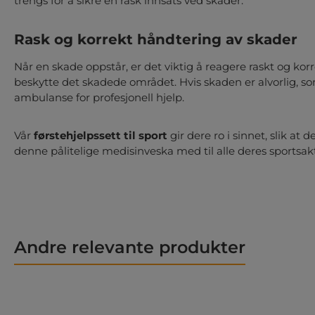
trengs for å sikre en rask innsats ved skader.
Rask og korrekt håndtering av skader
Når en skade oppstår, er det viktig å reagere raskt og ko
beskytte det skadede området. Hvis skaden er alvorlig, so
ambulanse for profesjonell hjelp.
Vår
førstehjelpssett til sport
gir dere ro i sinnet, slik at
denne pålitelige medisinveska med til alle deres sportsakt
Andre relevante produkter
Hopp over produktgalleri