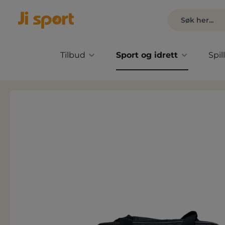
Tilbud
Sport og idrett
Spil
Hopp over bildegalleri