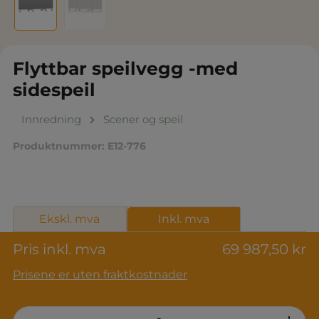
Flyttbar speilvegg -med
sidespeil
Innredning
Scener og speil
Produktnummer:
E12-776
Ekskl. mva
Inkl. mva
Pris inkl. mva
69 987,50 kr
Prisene er uten fraktkostnader
Product Quantity: Enter the desired am