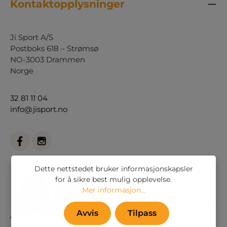
Kontaktopplysninger
Ji Sport A/S
Postboks 618 – Strømsø
NO-3003 Drammen
Norge
32 81 11 04
info@jisport.no
Dette nettstedet bruker informasjonskapsler
for å sikre best mulig opplevelse.
Mer informasjon...
Avvis
Tilpass