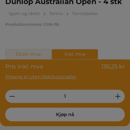
Dunlop Australian Open - 4 stk
Sport og idrett
Tennis
Tennisballer
Produktnummer:
C06-116
Ekskl. mva
Inkl. mva
Pris inkl. mva
136,25 kr
Prisene er uten fraktkostnader
Product Quantity: Enter the desired am
Kjøp nå