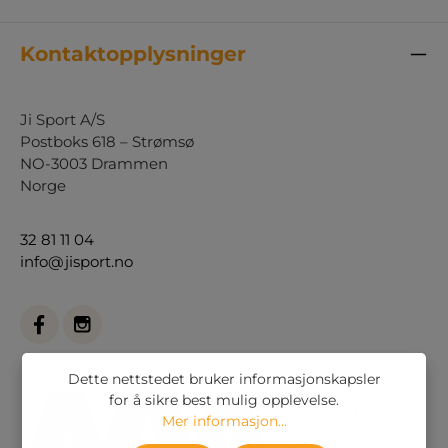
Kontaktopplysninger
Ji Sport A/S
Postboks 618 – Strømsø
NO-3003 Drammen
Norge
32 81 11 04
info@jisport.no
Dette nettstedet bruker informasjonskapsler
for å sikre best mulig opplevelse.
Mer informasjon...