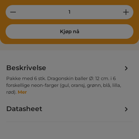
Product Quantity: Enter the desired am
Kjøp nå
Beskrivelse
Pakke med 6 stk. Dragonskin baller Ø: 12 cm. i 6
forskellige neon-farger (gul, oransj, grønn, blå, lilla,
rød).
Mer
Datasheet