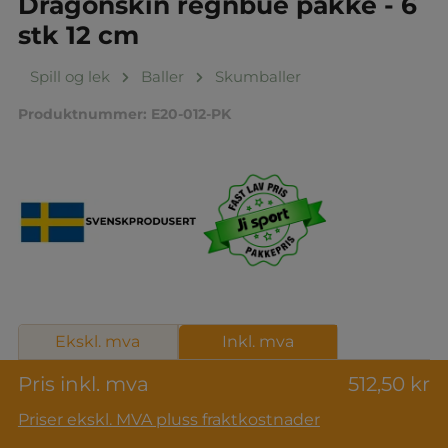
Dragonskin regnbue pakke - 6
stk 12 cm
Spill og lek
Baller
Skumballer
Produktnummer:
E20-012-PK
Ekskl. mva
Inkl. mva
Pris inkl. mva
512,50 kr
Priser ekskl. MVA pluss fraktkostnader