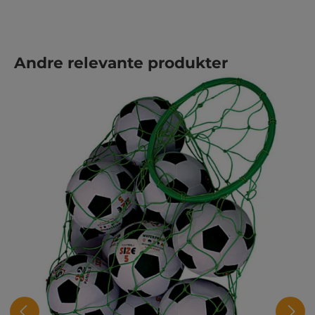
Hopp over produktgalleri
Andre relevante produkter