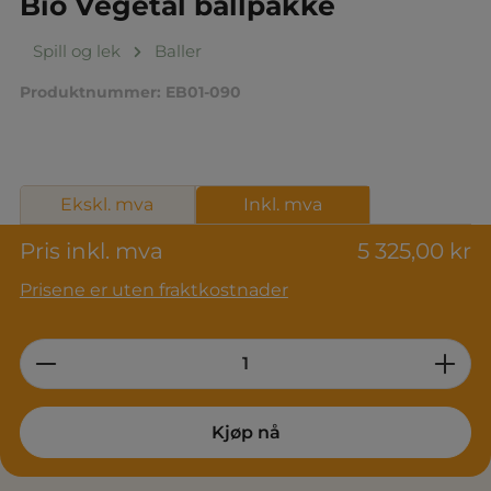
Bio Vegetal ballpakke
Spill og lek
Baller
Produktnummer:
EB01-090
Ekskl. mva
Inkl. mva
Pris inkl. mva
5 325,00 kr
Prisene er uten fraktkostnader
Product Quantity: Enter the desired am
Kjøp nå